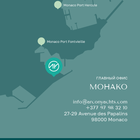
ГЛАВНЫЙ ОФИС
МОНАКО
info@arconyachts.com
+377 97 98 32 10
27-29 Avenue des Papalins
98000 Monaco