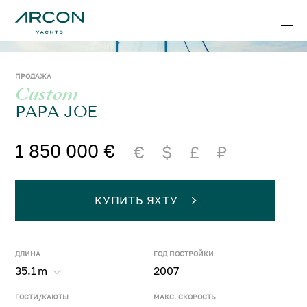
ПРОДАЖА
Custom
PAPA JOE
1 850 000 €
€
$
£
₽
КУПИТЬ ЯХТУ
ДЛИНА
ГОД ПОСТРОЙКИ
35.1
m
2007
ГОСТИ/КАЮТЫ
МАКС. СКОРОСТЬ