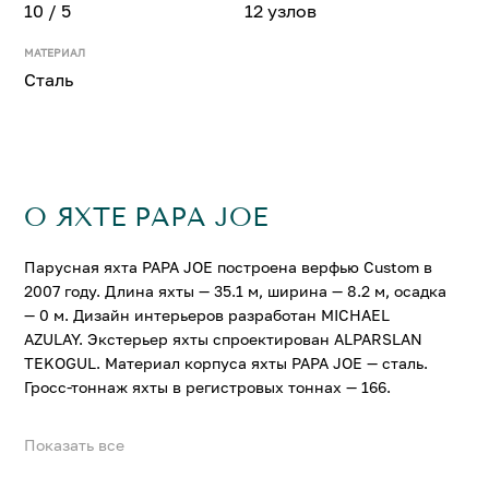
10 / 5
12 узлов
МАТЕРИАЛ
Сталь
О ЯХТЕ PAPA JOE
Парусная яхта PAPA JOE построена верфью Custom в
2007 году. Длина яхты — 35.1 м, ширина — 8.2 м, осадка
— 0 м. Дизайн интерьеров разработан MICHAEL
AZULAY. Экстерьер яхты спроектирован ALPARSLAN
TEKOGUL. Материал корпуса яхты PAPA JOE — сталь.
Гросс-тоннаж яхты в регистровых тоннах — 166.
Показать все
На яхте PAPA JOE можно разместить до 10 гостей в 5
комфортабельных каютах. Крейсерская скорость