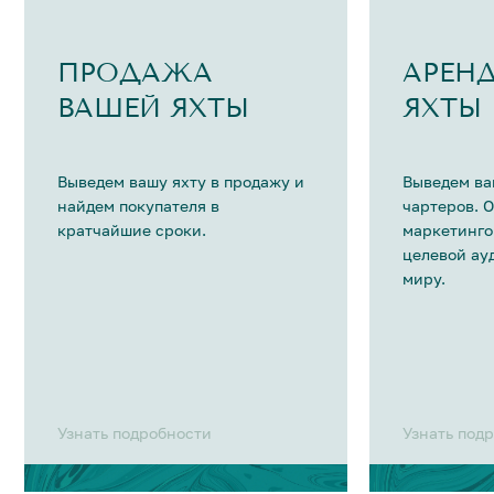
ПРОДАЖА
АРЕН
ВАШЕЙ ЯХТЫ
ЯХТЫ
Выведем вашу яхту в продажу и
Выведем ва
найдем покупателя в
чартеров. 
кратчайшие сроки.
маркетинго
целевой ау
миру.
Узнать подробности
Узнать под