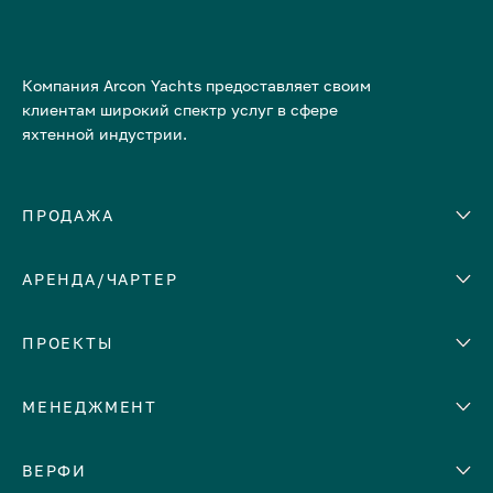
Компания Arcon Yachts предоставляет своим
клиентам широкий спектр услуг в сфере
яхтенной индустрии.
ПРОДАЖА
АРЕНДА/ЧАРТЕР
Количество кают
Корпус
ЕВРОПА
ПРОЕКТЫ
Адриатическое море
МЕНЕДЖМЕНТ
Греция
Италия
Помощь с продажей яхты
ВЕРФИ
Испания