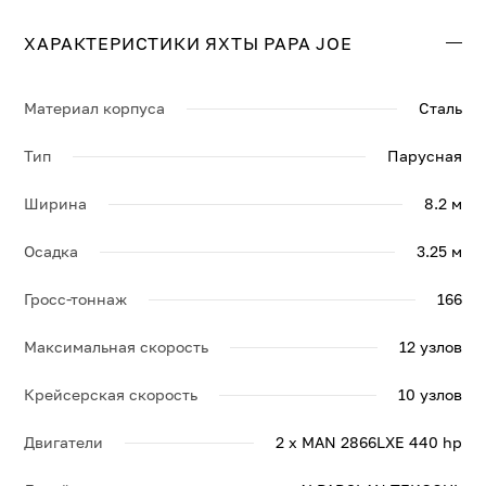
составляет 10 узл., максимальная — 12 узл.
ХАРАКТЕРИСТИКИ ЯХТЫ PAPA JOE
Свяжитесь с нами, и мы вышлем больше информации
по яхте PAPA JOE, её спецификации и брошюру.
Материал корпуса
Сталь
Тип
Парусная
Ширина
8.2 м
Осадка
3.25 м
Гросс-тоннаж
166
Максимальная скорость
12 узлов
Крейсерская скорость
10 узлов
Двигатели
2 x MAN 2866LXE 440 hp