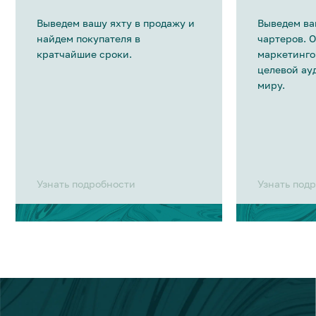
Выведем вашу яхту в продажу и
Выведем ва
найдем покупателя в
чартеров. 
кратчайшие сроки.
маркетинго
целевой ау
миру.
Узнать подробности
Узнать под