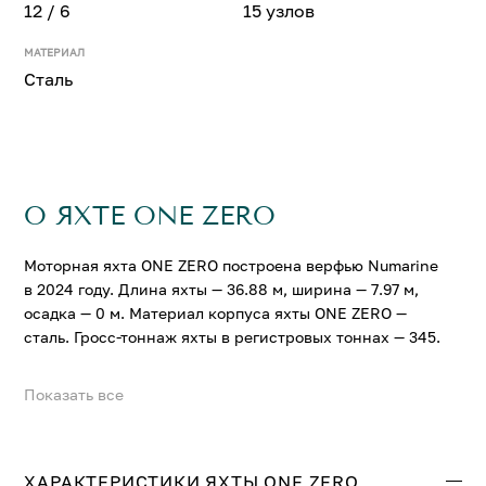
12 / 6
15 узлов
МАТЕРИАЛ
Сталь
О ЯХТЕ ONE ZERO
Моторная яхта ONE ZERO построена верфью Numarine
в 2024 году. Длина яхты — 36.88 м, ширина — 7.97 м,
осадка — 0 м. Материал корпуса яхты ONE ZERO —
сталь. Гросс-тоннаж яхты в регистровых тоннах — 345.
Показать все
На яхте ONE ZERO можно разместить до 12 гостей в 6
комфортабельных каютах. Крейсерская скорость
составляет 12 узл., максимальная — 15 узл.
ХАРАКТЕРИСТИКИ ЯХТЫ ONE ZERO