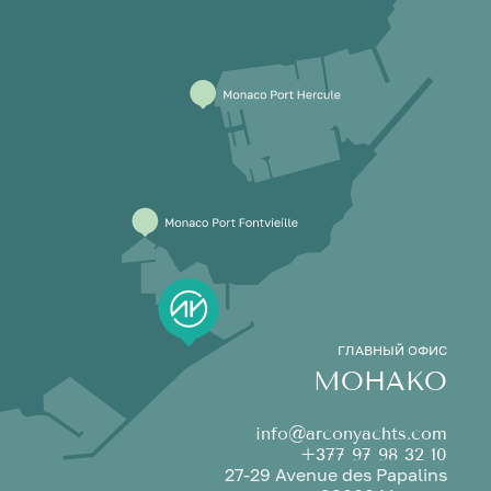
ГЛАВНЫЙ ОФИС
МОНАКО
info@arconyachts.com
+377 97 98 32 10
27-29 Avenue des Papalins