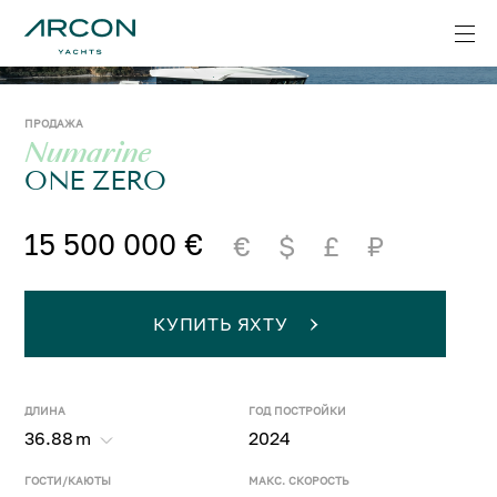
ПРОДАЖА
Numarine
ONE ZERO
15 500 000 €
€
$
£
₽
КУПИТЬ ЯХТУ
ДЛИНА
ГОД ПОСТРОЙКИ
36.88
m
2024
ГОСТИ/КАЮТЫ
МАКС. СКОРОСТЬ