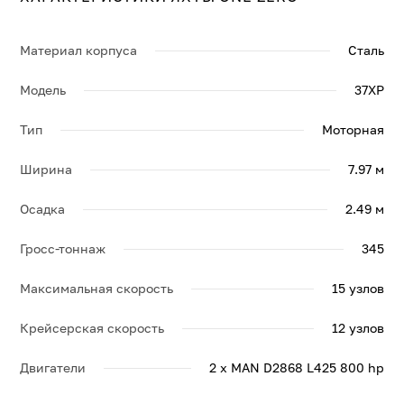
Свяжитесь с нами, и мы вышлем больше информации
по яхте ONE ZERO, её спецификации и брошюру.
Материал корпуса
Сталь
Модель
37XP
Тип
Моторная
Ширина
7.97 м
Осадка
2.49 м
Гросс-тоннаж
345
Максимальная скорость
15 узлов
Крейсерская скорость
12 узлов
Двигатели
2 x MAN D2868 L425 800 hp