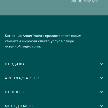
98000 Monaco
Компания Arcon Yachts предоставляет своим
клиентам широкий спектр услуг в сфере
яхтенной индустрии.
ПРОДАЖА
АРЕНДА/ЧАРТЕР
Количество кают
Корпус
ЕВРОПА
ПРОЕКТЫ
Адриатическое море
МЕНЕДЖМЕНТ
Греция