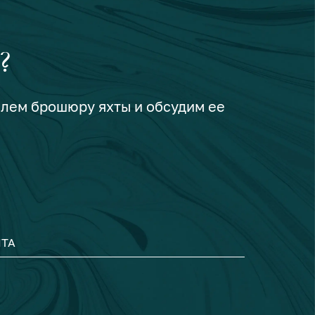
?
шлем брошюру яхты и обсудим ее
ТА