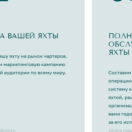
А ВАШЕЙ ЯХТЫ
ПОЛН
ОБСЛ
ЯХТЫ
шу яхту на рынок чартеров.
м маркетинговую кампанию
й аудитории по всему миру.
Составим
операцио
систему 
яхтой, р
организа
вами год
за его ис
обности
Узнать под