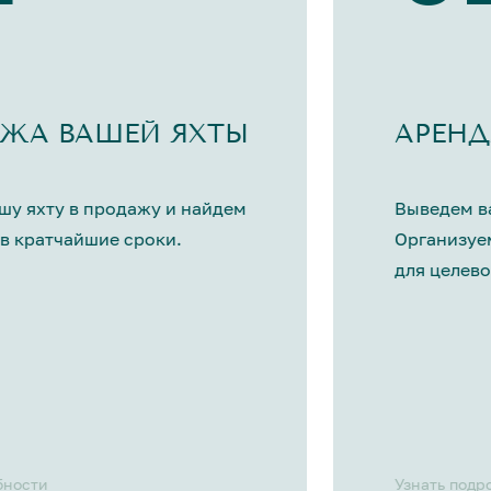
ЖА ВАШЕЙ ЯХТЫ
АРЕНД
шу яхту в продажу и найдем
Выведем ва
в кратчайшие сроки.
Организуе
для целево
бности
Узнать подр