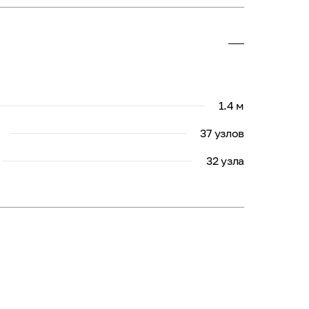
1.4 м
37 узлов
32 узла