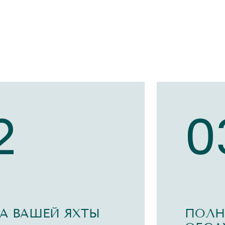
2
0
А ВАШЕЙ ЯХТЫ
ПОЛН