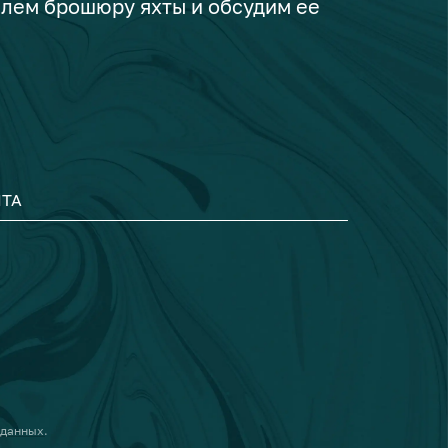
шлем брошюру яхты и обсудим ее
ТА
 данных
.