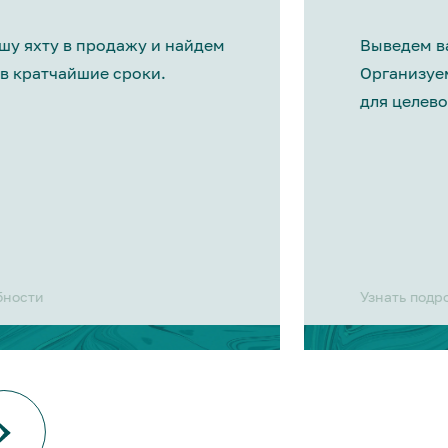
шу яхту в продажу и найдем
Выведем ва
в кратчайшие сроки.
Организуе
для целево
бности
Узнать подр