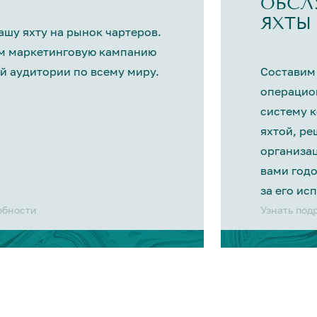
ОБСЛ
ЯХТЫ
шу яхту на рынок чартеров.
м маркетинговую кампанию
й аудитории по всему миру.
Составим
операцио
систему 
яхтой, р
организа
вами год
за его ис
обности
Узнать под