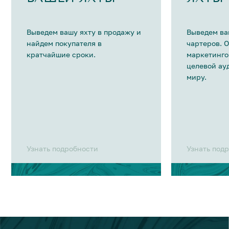
Выведем вашу яхту в продажу и
Выведем ва
найдем покупателя в
чартеров. 
кратчайшие сроки.
маркетинго
целевой ау
миру.
Узнать подробности
Узнать под