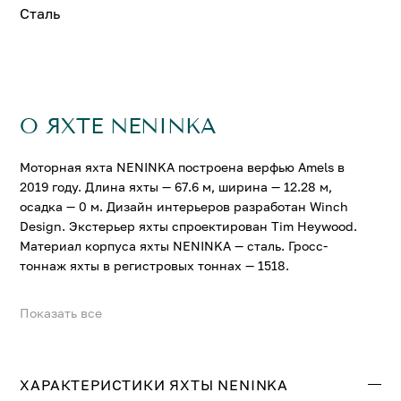
Сталь
О ЯХТЕ NENINKA
Моторная яхта NENINKA построена верфью Amels в
2019 году. Длина яхты — 67.6 м, ширина — 12.28 м,
осадка — 0 м. Дизайн интерьеров разработан Winch
Design. Экстерьер яхты спроектирован Tim Heywood.
Материал корпуса яхты NENINKA — сталь. Гросс-
тоннаж яхты в регистровых тоннах — 1518.
Показать все
На яхте NENINKA можно разместить до 14 гостей в 7
комфортабельных каютах. Крейсерская скорость
составляет 12.8 узл., максимальная — 16.5 узл.
ХАРАКТЕРИСТИКИ ЯХТЫ NENINKA
Свяжитесь с нами, и мы вышлем больше информации