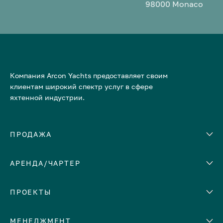
98000 Monaco
Компания Arcon Yachts предоставляет своим
клиентам широкий спектр услуг в сфере
яхтенной индустрии.
ПРОДАЖА
АРЕНДА/ЧАРТЕР
Количество кают
Корпус
ЕВРОПА
ПРОЕКТЫ
Адриатическое море
МЕНЕДЖМЕНТ
Греция