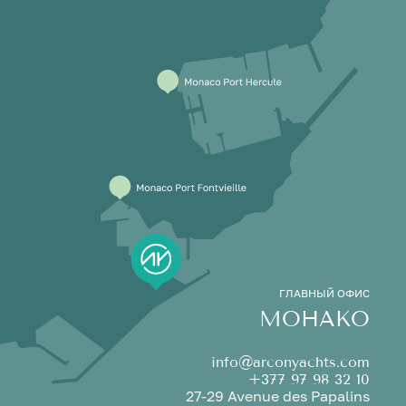
ГЛАВНЫЙ ОФИС
МОНАКО
info@arconyachts.com
+377 97 98 32 10
27-29 Avenue des Papalins