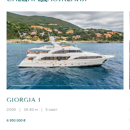
GIORGIA I
2009
|
36.60 м
|
5 кают
6 950 000 €