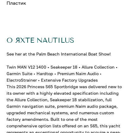
Пластик
О ЯХТЕ NAUTILUS
See her at the Palm Beach International Boat Show!
Twin MAN V12 1400 • Seakeeper 18 • Allure Collection •
Garmin Suite • Hardtop • Premium Naim Audio •
ElectroStrainer • Extensive Factory Upgrades
This 2026 Princess S65 Sportbridge was delivered new to
its owner with a highly elevated specification including
the Allure Collection, Seakeeper 18 stabilization, full
Garmin navigation suite, premium Naim audio package,
upgraded mechanical systems, and numerous custom
factory amendments. Built to one of the most
comprehensive option lists offered on an S65, this yacht
represents an exceptional opportunity to acquire a near-