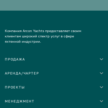
Компания Arcon Yachts предоставляет своим
клиентам широкий спектр услуг в сфере
яхтенной индустрии.
ПРОДАЖА
АРЕНДА/ЧАРТЕР
Количество кают
Корпус
ЕВРОПА
ПРОЕКТЫ
Адриатическое море
МЕНЕДЖМЕНТ
Греция