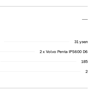
31 узел
2 x Volvo Penta IPS600 D6
185
2