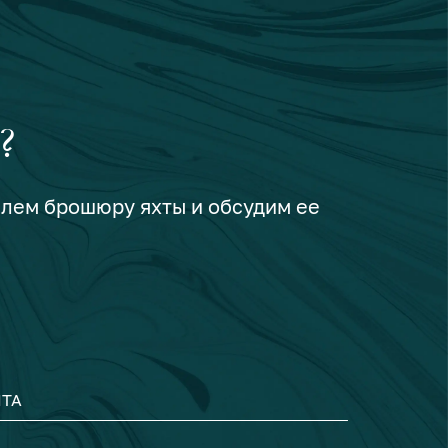
?
шлем брошюру яхты и обсудим ее
ТА