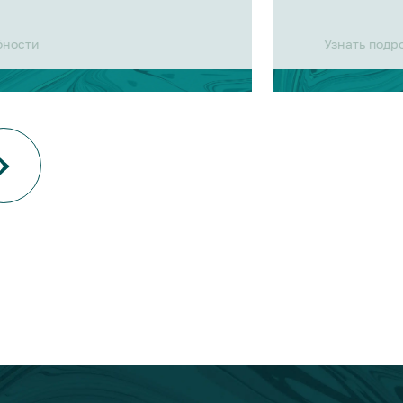
бности
Узнать подр