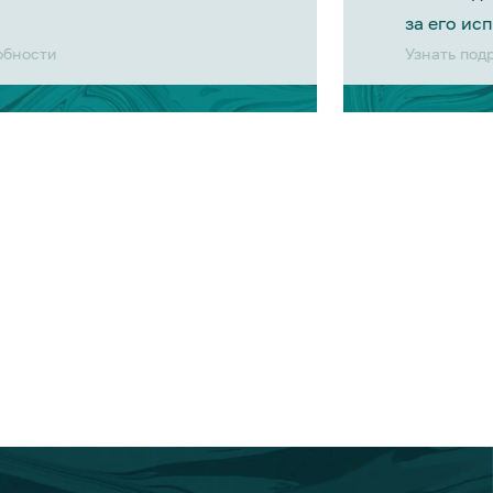
за его ис
обности
Узнать под