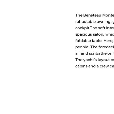
The Beneteau Monte C
retractable awning, 
cockpit.The soft inter
spacious salon, whic
foldable table. Here
people. The foredeck
air and sunbathe on 
The yacht's layout c
cabins and a crew ca