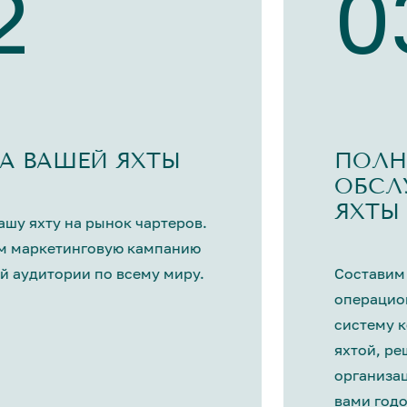
2
0
А ВАШЕЙ ЯХТЫ
ПОЛН
ОБСЛ
ЯХТЫ
шу яхту на рынок чартеров.
м маркетинговую кампанию
й аудитории по всему миру.
Составим
операцио
систему 
яхтой, р
организа
вами год