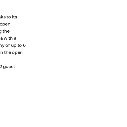
s to its
 open
g the
a with a
ny of up to 6
in the open
 2 guest