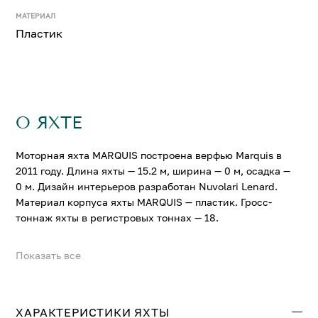
МАТЕРИАЛ
Пластик
О ЯХТЕ
Моторная яхта MARQUIS построена верфью Marquis в
2011 году. Длина яхты — 15.2 м, ширина — 0 м, осадка —
0 м. Дизайн интерьеров разработан Nuvolari Lenard.
Материал корпуса яхты MARQUIS — пластик. Гросс-
тоннаж яхты в регистровых тоннах — 18.
Показать все
На яхте MARQUIS можно разместить до 6 гостей в 3
комфортабельных каютах. Крейсерская скорость
составляет 27 узл., максимальная — 34 узл.
ХАРАКТЕРИСТИКИ ЯХТЫ
Свяжитесь с нами, и мы вышлем больше информации