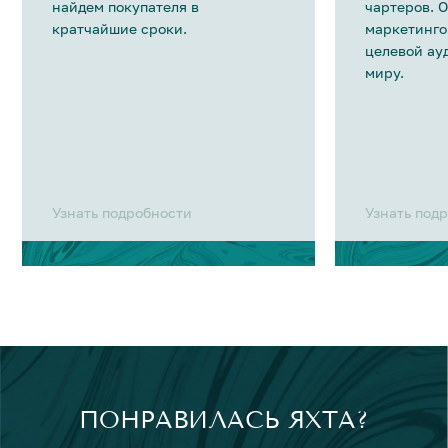
найдем покупателя в
чартеров. 
кратчайшие сроки.
маркетинго
целевой ау
миру.
Узнать подробности
Узнать под
ПОНРАВИЛАСЬ ЯХТА?