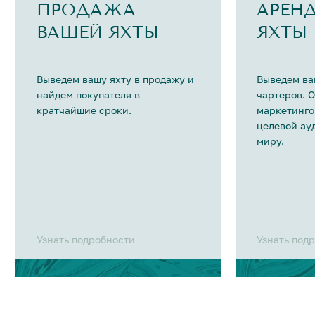
ПРОДАЖА
АРЕН
ВАШЕЙ ЯХТЫ
ЯХТЫ
Выведем вашу яхту в продажу и
Выведем ва
найдем покупателя в
чартеров. 
кратчайшие сроки.
маркетинго
целевой ау
миру.
Узнать подробности
Узнать под