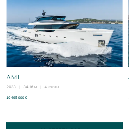
AMI
2023
|
34.16 м
|
4 каюты
10 495 000 €