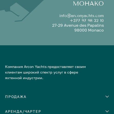
МОНАКО
info@arconyachts.com
+377 97 98 32 10
27-29 Avenue des Papalins
98000 Monaco
Компания Arcon Yachts предоставляет своим
клиентам широкий спектр услуг в сфере
яхтенной индустрии.
ПРОДАЖА
АРЕНДА/ЧАРТЕР
Количество кают
Корпус