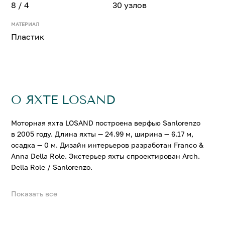
8 / 4
30 узлов
МАТЕРИАЛ
Пластик
О ЯХТЕ LOSAND
Моторная яхта LOSAND построена верфью Sanlorenzo
в 2005 году. Длина яхты — 24.99 м, ширина — 6.17 м,
осадка — 0 м. Дизайн интерьеров разработан Franco &
Anna Della Role. Экстерьер яхты спроектирован Arch.
Della Role / Sanlorenzo.
Показать все
На яхте LOSAND можно разместить до 8 гостей в 4
комфортабельных каютах. Крейсерская скорость
составляет 25 узл., максимальная — 30 узл.