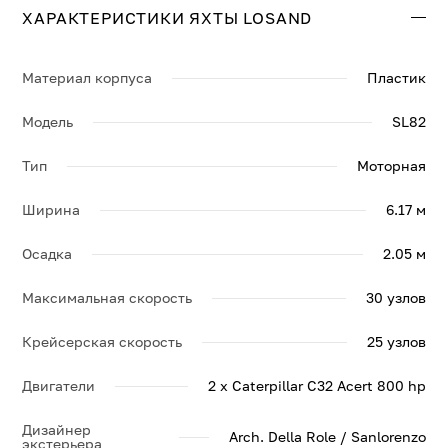
ХАРАКТЕРИСТИКИ ЯХТЫ LOSAND
Свяжитесь с нами, и мы вышлем больше информации
по яхте LOSAND, её спецификации и брошюру.
Материал корпуса
Пластик
Модель
SL82
Тип
Моторная
Ширина
6.17 м
Осадка
2.05 м
Максимальная скорость
30 узлов
Крейсерская скорость
25 узлов
Двигатели
2 x Caterpillar C32 Acert 800 hp
Дизайнер
Arch. Della Role / Sanlorenzo
экстерьера