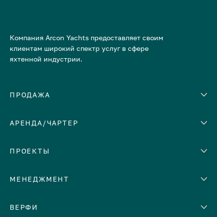
Компания Arcon Yachts предоставляет своим
клиентам широкий спектр услуг в сфере
яхтенной индустрии.
ПРОДАЖА
АРЕНДА/ЧАРТЕР
Количество кают
Корпус
ЕВРОПА
ПРОЕКТЫ
Адриатическое море
МЕНЕДЖМЕНТ
Греция
Италия
Помощь с продажей яхты
ВЕРФИ
Испания