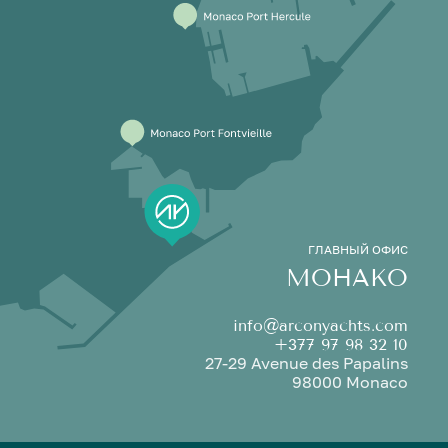
ГЛАВНЫЙ ОФИС
МОНАКО
info@arconyachts.com
+377 97 98 32 10
27-29 Avenue des Papalins
98000 Monaco