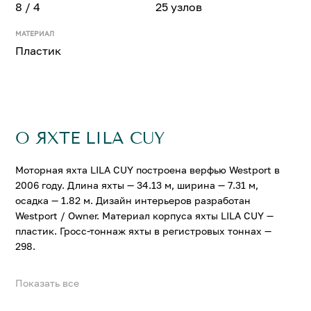
8 / 4
25 узлов
МАТЕРИАЛ
Пластик
О ЯХТЕ LILA CUY
Моторная яхта LILA CUY построена верфью Westport в
2006 году. Длина яхты — 34.13 м, ширина — 7.31 м,
осадка — 1.82 м. Дизайн интерьеров разработан
Westport / Owner. Материал корпуса яхты LILA CUY —
пластик. Гросс-тоннаж яхты в регистровых тоннах —
298.
Показать все
На яхте LILA CUY можно разместить до 8 гостей в 4
комфортабельных каютах. Крейсерская скорость