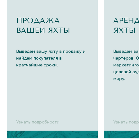
ПРОДАЖА
АРЕН
ВАШЕЙ ЯХТЫ
ЯХТЫ
Выведем вашу яхту в продажу и
Выведем ва
найдем покупателя в
чартеров. 
кратчайшие сроки.
маркетинго
целевой ау
миру.
Узнать подробности
Узнать под