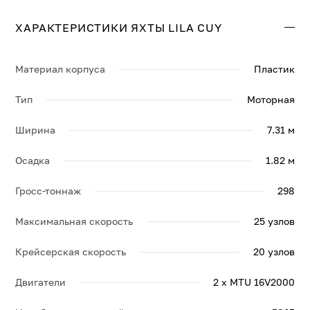
составляет 20 узл., максимальная — 25 узл.
ХАРАКТЕРИСТИКИ ЯХТЫ LILA CUY
Свяжитесь с нами, и мы вышлем больше информации
по яхте LILA CUY, её спецификации и брошюру.
Материал корпуса
Пластик
Тип
Моторная
Ширина
7.31 м
Осадка
1.82 м
Гросс-тоннаж
298
Максимальная скорость
25 узлов
Крейсерская скорость
20 узлов
Двигатели
2 x MTU 16V2000