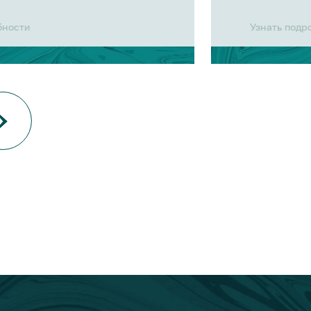
бности
Узнать подр