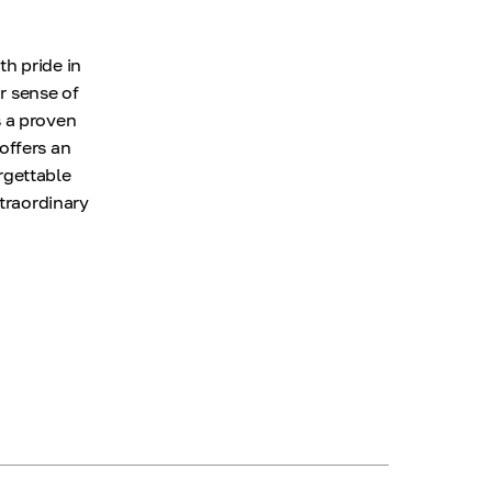
h pride in
ur sense of
s a proven
offers an
rgettable
xtraordinary