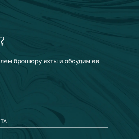
?
шлем брошюру яхты и обсудим ее
ТА