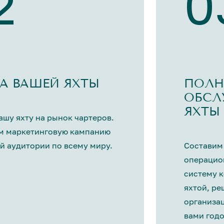
2
0
А ВАШЕЙ ЯХТЫ
ПОЛН
ОБСЛ
ЯХТЫ
шу яхту на рынок чартеров.
м маркетинговую кампанию
й аудитории по всему миру.
Составим
операцио
систему 
яхтой, р
организа
вами год