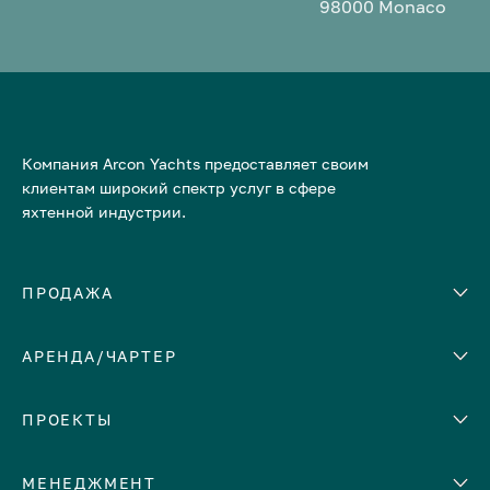
98000 Monaco
Компания Arcon Yachts предоставляет своим
клиентам широкий спектр услуг в сфере
яхтенной индустрии.
ПРОДАЖА
АРЕНДА/ЧАРТЕР
Количество кают
Корпус
ЕВРОПА
ПРОЕКТЫ
Адриатическое море
МЕНЕДЖМЕНТ
Греция