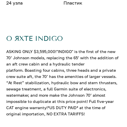
24 узла
Пластик
О ЯХТЕ INDIGO
ASKING ONLY $3,595,000!"INDIGO" is the first of the new
70’ Johnson models, replacing the 65’ with the addition of
an aft crew cabin and a hydraulic tender
platform. Boasting four cabins, three heads and a private
crew suite aft, the 70’ has the amenities of larger vessels.
“At Rest” stabilization, hydraulic bow and stern thrusters,
sewage treatment, a full Garmin suite of electronics,
watermaker, and more make the Johnson 70’ almost
impossible to duplicate at this price point! Full five-year
CAT engine warranty!*US DUTY PAID* at the time of
original importation, NO EXTRA TARIFFS!