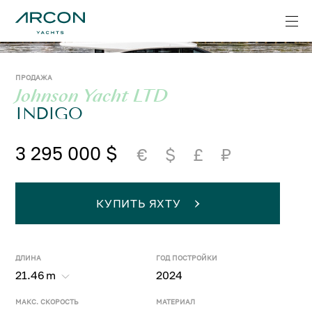
ПРОДАЖА
Johnson Yacht LTD
INDIGO
3 295 000 $
€
$
£
₽
КУПИТЬ ЯХТУ
ДЛИНА
ГОД ПОСТРОЙКИ
21.46
m
2024
МАКС. СКОРОСТЬ
МАТЕРИАЛ