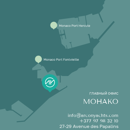
ГЛАВНЫЙ ОФИС
МОНАКО
info@arconyachts.com
+377 97 98 32 10
27-29 Avenue des Papalins