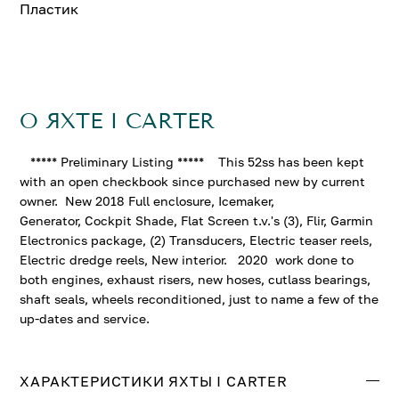
Пластик
О ЯХТЕ I CARTER
***** Preliminary Listing ***** This 52ss has been kept
with an open checkbook since purchased new by current
owner. New 2018 Full enclosure, Icemaker,
Generator, Cockpit Shade, Flat Screen t.v.'s (3), Flir, Garmin
Electronics package, (2) Transducers, Electric teaser reels,
Electric dredge reels, New interior. 2020 work done to
both engines, exhaust risers, new hoses, cutlass bearings,
shaft seals, wheels reconditioned, just to name a few of the
up-dates and service.
ХАРАКТЕРИСТИКИ ЯХТЫ I CARTER