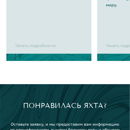
миру.
Узнать подробности
Узнать под
ПОНРАВИЛАСЬ ЯХТА?
Оставьте заявку, и мы предоставим вам информацию
по спецификациям, вышлем брошюру яхты и обсудим