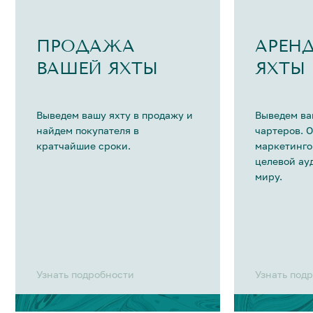
ПРОДАЖА
АРЕН
ВАШЕЙ ЯХТЫ
ЯХТЫ
Выведем вашу яхту в продажу и
Выведем ва
найдем покупателя в
чартеров. 
кратчайшие сроки.
маркетинго
целевой ау
миру.
Узнать подробности
Узнать под