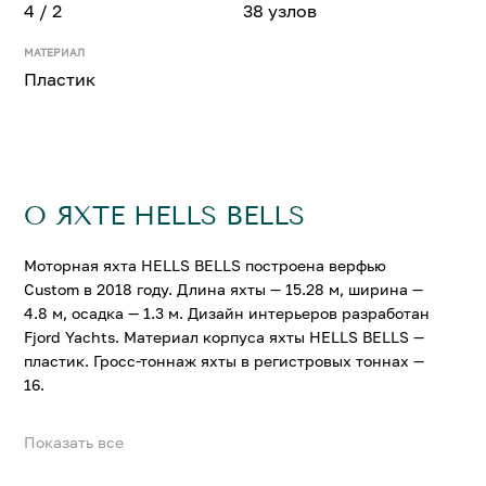
4 / 2
38 узлов
МАТЕРИАЛ
Пластик
О ЯХТЕ HELLS BELLS
Моторная яхта HELLS BELLS построена верфью
Custom в 2018 году. Длина яхты — 15.28 м, ширина —
4.8 м, осадка — 1.3 м. Дизайн интерьеров разработан
Fjord Yachts. Материал корпуса яхты HELLS BELLS —
пластик. Гросс-тоннаж яхты в регистровых тоннах —
16.
Показать все
На яхте HELLS BELLS можно разместить до 4 гостей в
2 комфортабельных каютах. Крейсерская скорость