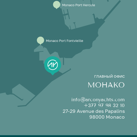
ГЛАВНЫЙ ОФИС
МОНАКО
info@arconyachts.com
+377 97 98 32 10
27-29 Avenue des Papalins
98000 Monaco