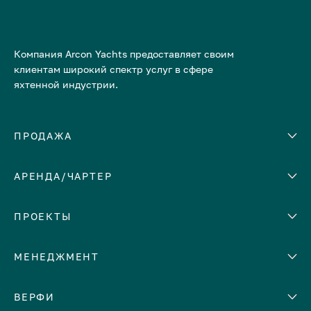
Компания Arcon Yachts предоставляет своим
клиентам широкий спектр услуг в сфере
яхтенной индустрии.
ПРОДАЖА
АРЕНДА/ЧАРТЕР
Количество кают
Корпус
ЕВРОПА
ПРОЕКТЫ
Адриатическое море
МЕНЕДЖМЕНТ
Греция
Италия
Помощь с продажей яхты
ВЕРФИ
Испания