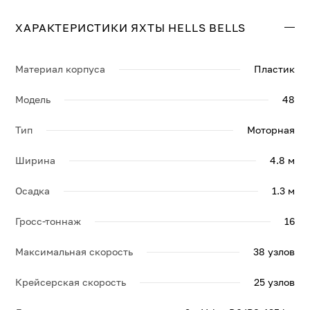
составляет 25 узл., максимальная — 38 узл.
ХАРАКТЕРИСТИКИ ЯХТЫ HELLS BELLS
Свяжитесь с нами, и мы вышлем больше информации
по яхте HELLS BELLS, её спецификации и брошюру.
Материал корпуса
Пластик
Модель
48
Тип
Моторная
Ширина
4.8 м
Осадка
1.3 м
Гросс-тоннаж
16
Максимальная скорость
38 узлов
Крейсерская скорость
25 узлов