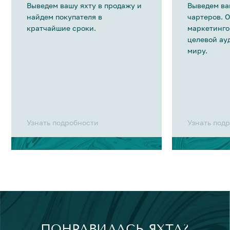
Выведем вашу яхту в продажу и
Выведем ва
найдем покупателя в
чартеров. 
кратчайшие сроки.
маркетинго
целевой ау
миру.
Узнать подробности
Узнать под
ПОНРАВИЛАСЬ ЯХТА?