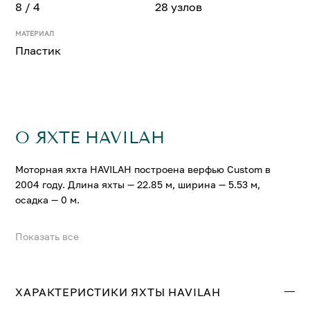
8 / 4
28 узлов
МАТЕРИАЛ
Пластик
О ЯХТЕ HAVILAH
Моторная яхта HAVILAH построена верфью Custom в
2004 году. Длина яхты — 22.85 м, ширина — 5.53 м,
осадка — 0 м.
Показать все
На яхте HAVILAH можно разместить до 8 гостей в 4
комфортабельных каютах. Крейсерская скорость
составляет 22 узл., максимальная — 28 узл.
ХАРАКТЕРИСТИКИ ЯХТЫ HAVILAH
Свяжитесь с нами, и мы вышлем больше информации