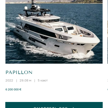
PAPILLON
2022
|
29.08 м
|
5 кают
6 200 000 €