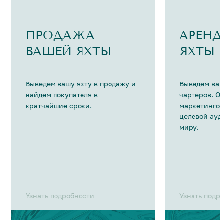
ПРОДАЖА
АРЕН
ВАШЕЙ ЯХТЫ
ЯХТЫ
Выведем вашу яхту в продажу и
Выведем ва
найдем покупателя в
чартеров. 
кратчайшие сроки.
маркетинго
целевой ау
миру.
Узнать подробности
Узнать под