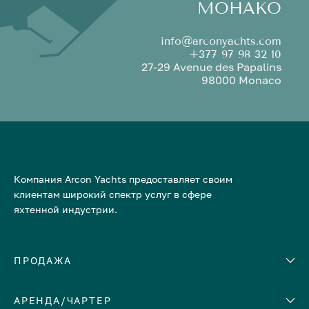
МОНАКО
info@arconyachts.com
+377 97 98 32 10
27-29 Avenue des Papalins
98000 Monaco
Компания Arcon Yachts предоставляет своим
клиентам широкий спектр услуг в сфере
яхтенной индустрии.
ПРОДАЖА
АРЕНДА/ЧАРТЕР
Количество кают
Корпус