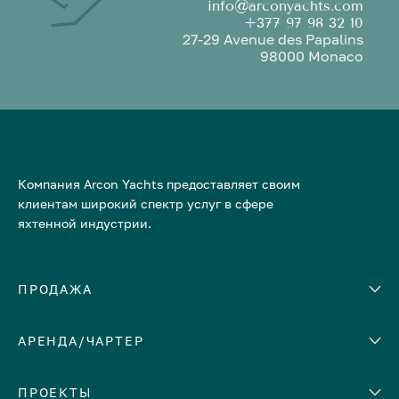
info@arconyachts.com
+377 97 98 32 10
27-29 Avenue des Papalins
98000 Monaco
Компания Arcon Yachts предоставляет своим
клиентам широкий спектр услуг в сфере
яхтенной индустрии.
ПРОДАЖА
АРЕНДА/ЧАРТЕР
Количество кают
Корпус
ЕВРОПА
ПРОЕКТЫ