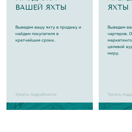
ВАШЕЙ ЯХТЫ
ЯХТЫ
Выведем вашу яхту в продажу и
Выведем ва
найдем покупателя в
чартеров. 
кратчайшие сроки.
маркетинго
целевой ау
миру.
Узнать подробности
Узнать под