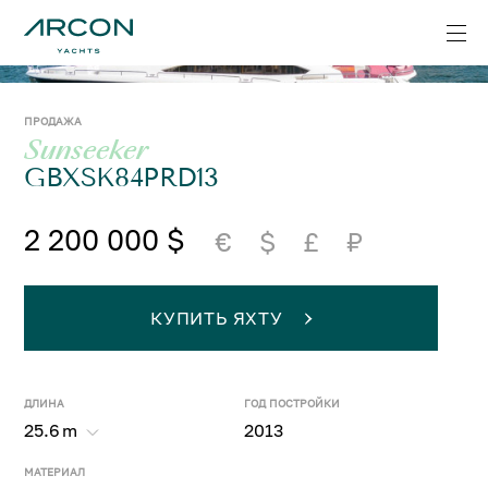
ПРОДАЖА
Sunseeker
GBXSK84PRD13
2 200 000 $
€
$
£
₽
КУПИТЬ ЯХТУ
ДЛИНА
ГОД ПОСТРОЙКИ
25.6
m
2013
МАТЕРИАЛ