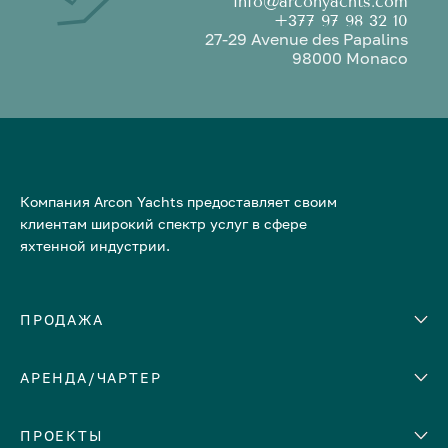
info@arconyachts.com
+377 97 98 32 10
27-29 Avenue des Papalins
98000 Monaco
Компания Arcon Yachts предоставляет своим
клиентам широкий спектр услуг в сфере
яхтенной индустрии.
ПРОДАЖА
АРЕНДА/ЧАРТЕР
Количество кают
Корпус
ЕВРОПА
ПРОЕКТЫ