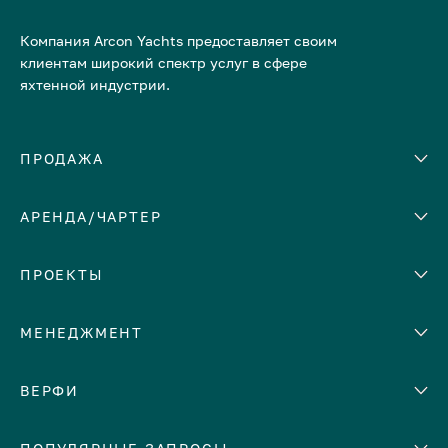
Компания Arcon Yachts предоставляет своим
клиентам широкий спектр услуг в сфере
яхтенной индустрии.
ПРОДАЖА
АРЕНДА/ЧАРТЕР
Количество кают
Корпус
ЕВРОПА
ПРОЕКТЫ
Адриатическое море
МЕНЕДЖМЕНТ
Греция
Италия
Помощь с продажей яхты
ВЕРФИ
Испания
Сдать яхту в аренду
Кипр
Abeking & Rasmussen