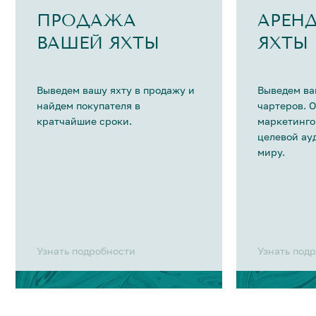
ПРОДАЖА
АРЕН
ВАШЕЙ ЯХТЫ
ЯХТЫ
Выведем вашу яхту в продажу и
Выведем ва
найдем покупателя в
чартеров. 
кратчайшие сроки.
маркетинго
целевой ау
миру.
Узнать подробности
Узнать под