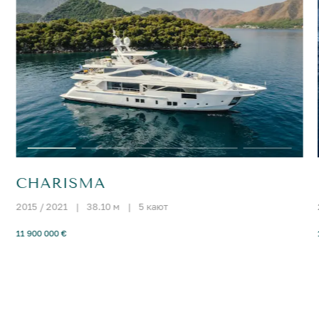
CHARISMA
2015 / 2021
|
38.10 м
|
5 кают
11 900 000 €