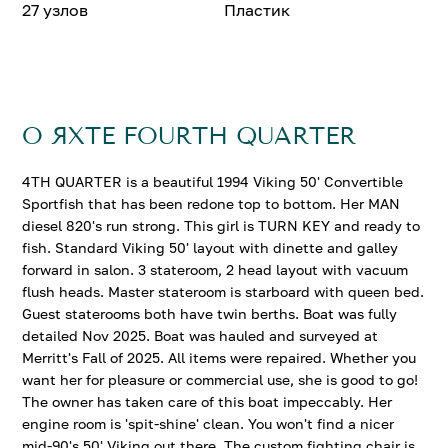
27 узлов
Пластик
О ЯХТЕ FOURTH QUARTER
4TH QUARTER is a beautiful 1994 Viking 50' Convertible
Sportfish that has been redone top to bottom. Her MAN
diesel 820's run strong. This girl is TURN KEY and ready to
fish. Standard Viking 50' layout with dinette and galley
forward in salon. 3 stateroom, 2 head layout with vacuum
flush heads. Master stateroom is starboard with queen bed.
Guest staterooms both have twin berths. Boat was fully
detailed Nov 2025. Boat was hauled and surveyed at
Merritt's Fall of 2025. All items were repaired. Whether you
want her for pleasure or commercial use, she is good to go!
The owner has taken care of this boat impeccably. Her
engine room is 'spit-shine' clean. You won't find a nicer
mid-90's 50' Viking out there. The custom fighting chair is