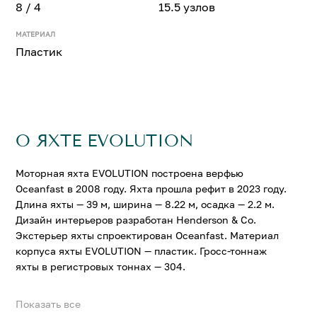
8 / 4
15.5 узлов
МАТЕРИАЛ
Пластик
О ЯХТЕ EVOLUTION
Моторная яхта EVOLUTION построена верфью
Oceanfast в 2008 году. Яхта прошла рефит в 2023 году.
Длина яхты — 39 м, ширина — 8.22 м, осадка — 2.2 м.
Дизайн интерьеров разработан Henderson & Co.
Экстерьер яхты спроектирован Oceanfast. Материал
корпуса яхты EVOLUTION — пластик. Гросс-тоннаж
яхты в регистровых тоннах — 304.
Показать все
На яхте EVOLUTION можно разместить до 8 гостей в 4