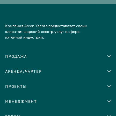
Компания Arcon Yachts предоставляет своим
клиентам широкий спектр услуг в сфере
яхтенной индустрии.
ПРОДАЖА
АРЕНДА/ЧАРТЕР
Количество кают
Корпус
ЕВРОПА
ПРОЕКТЫ
Адриатическое море
МЕНЕДЖМЕНТ
Греция
Италия
Помощь с продажей яхты