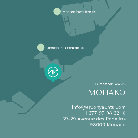
ГЛАВНЫЙ ОФИС
МОНАКО
info@arconyachts.com
+377 97 98 32 10
27-29 Avenue des Papalins
98000 Monaco