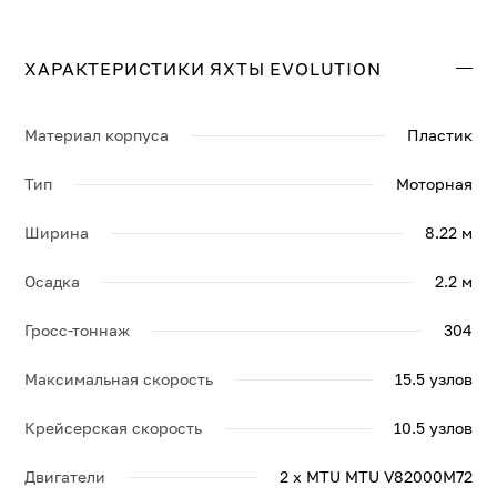
комфортабельных каютах. Крейсерская скорость
составляет 10.5 узл., максимальная — 15.5 узл.
ХАРАКТЕРИСТИКИ ЯХТЫ EVOLUTION
Свяжитесь с нами, и мы вышлем больше информации
по яхте EVOLUTION, её спецификации и брошюру.
Материал корпуса
Пластик
Тип
Моторная
Ширина
8.22 м
Осадка
2.2 м
Гросс-тоннаж
304
Максимальная скорость
15.5 узлов
Крейсерская скорость
10.5 узлов
Двигатели
2 x MTU MTU V82000M72