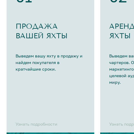
ПРОДАЖА
АРЕН
ВАШЕЙ ЯХТЫ
ЯХТЫ
Выведем вашу яхту в продажу и
Выведем ва
найдем покупателя в
чартеров. 
кратчайшие сроки.
маркетинго
целевой ау
миру.
Узнать подробности
Узнать под