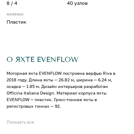
8 / 4
40 узлов
МАТЕРИАЛ
Пластик
О ЯХТЕ EVENFLOW
Моторная яхта EVENFLOW построена верфью Riva в
2018 году. Длина яхты — 26.82 м, ширина — 6.24 м,
осадка — 1.85 м. Дизайн интерьеров разработан
Officina Italiana Design. Материал корпуса яхты
EVENFLOW — пластик. Гросс-тоннаж яхты в
регистровых тоннах — 92.
Показать все
На яхте EVENFLOW можно разместить до 8 гостей в 4
комфортабельных каютах. Крейсерская скорость