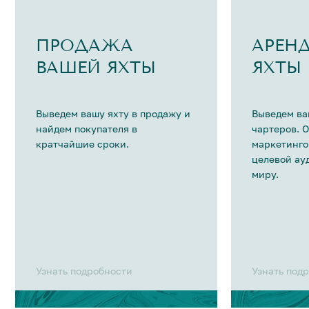
ПРОДАЖА
АРЕН
ВАШЕЙ ЯХТЫ
ЯХТЫ
Выведем вашу яхту в продажу и
Выведем ва
найдем покупателя в
чартеров. 
кратчайшие сроки.
маркетинго
целевой ау
миру.
Узнать подробности
Узнать под