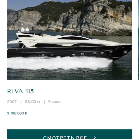
RIVA 115
2007
|
35.00 м
|
5 кают
3 790 000 €
СМОТРЕТЬ ВСЕ