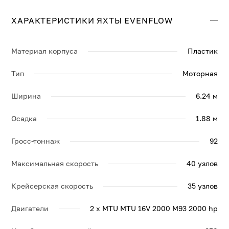
составляет 35 узл., максимальная — 40 узл.
ХАРАКТЕРИСТИКИ ЯХТЫ EVENFLOW
Свяжитесь с нами, и мы вышлем больше информации
по яхте EVENFLOW, её спецификации и брошюру.
Материал корпуса
Пластик
Тип
Моторная
Ширина
6.24 м
Осадка
1.88 м
Гросс-тоннаж
92
Максимальная скорость
40 узлов
Крейсерская скорость
35 узлов
Двигатели
2 x MTU MTU 16V 2000 M93 2000 hp