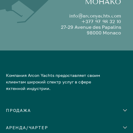
МОНАКО
info@arconyachts.com
+377 97 98 32 10
27-29 Avenue des Papalins
98000 Monaco
Компания Arcon Yachts предоставляет своим
клиентам широкий спектр услуг в сфере
яхтенной индустрии.
ПРОДАЖА
АРЕНДА/ЧАРТЕР
Количество кают
Корпус