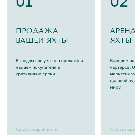
01
02
ПРОДАЖА
АРЕН
ВАШЕЙ ЯХТЫ
ЯХТЫ
Выведем вашу яхту в продажу и
Выведем ва
найдем покупателя в
чартеров. 
кратчайшие сроки.
маркетинго
целевой ау
миру.
Узнать подробности
Узнать под