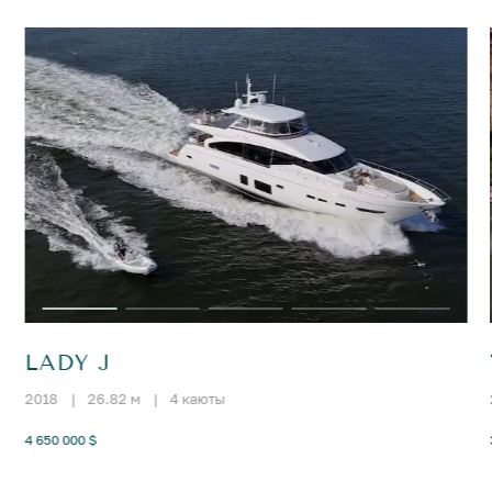
LADY J
2018
|
26.82 м
|
4 каюты
4 650 000 $