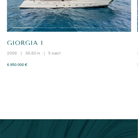
GIORGIA I
2009
|
36.60 м
|
5 кают
6 950 000 €