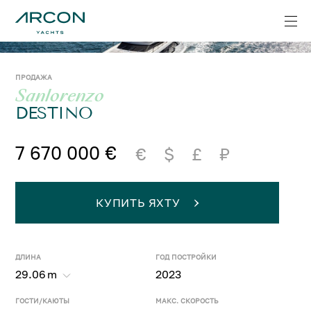
ПРОДАЖА
Sanlorenzo
DESTINO
7 670 000 €
€
$
£
₽
КУПИТЬ ЯХТУ
ДЛИНА
ГОД ПОСТРОЙКИ
29.06
m
2023
ГОСТИ/КАЮТЫ
МАКС. СКОРОСТЬ