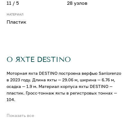
11 / 5
28 узлов
МАТЕРИАЛ
Пластик
О ЯХТЕ DESTINO
Моторная яхта DESTINO построена верфью Sanlorenzo
в 2023 году. Длина яхты — 29.06 м, ширина — 6.76 м,
осадка — 1.9 м. Материал корпуса яхты DESTINO —
пластик. Гросс-тоннаж яхты в регистровых тоннах —
104.
Показать все
На яхте DESTINO можно разместить до 11 гостей в 5
комфортабельных каютах. Крейсерская скорость
составляет 24 узл., максимальная — 28 узл.