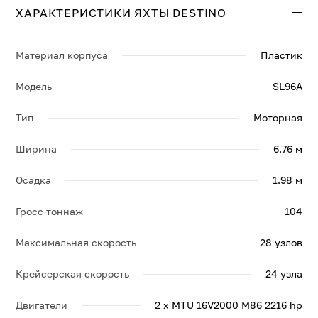
ХАРАКТЕРИСТИКИ ЯХТЫ DESTINO
Свяжитесь с нами, и мы вышлем больше информации
по яхте DESTINO, её спецификации и брошюру.
Материал корпуса
Пластик
Модель
SL96A
Тип
Моторная
Ширина
6.76 м
Осадка
1.98 м
Гросс-тоннаж
104
Максимальная скорость
28 узлов
Крейсерская скорость
24 узла
Двигатели
2 x MTU 16V2000 M86 2216 hp