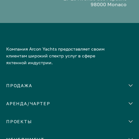
98000 Monaco
Компания Arcon Yachts предоставляет своим
клиентам широкий спектр услуг в сфере
яхтенной индустрии.
ПРОДАЖА
АРЕНДА/ЧАРТЕР
Количество кают
Корпус
ЕВРОПА
ПРОЕКТЫ
Адриатическое море