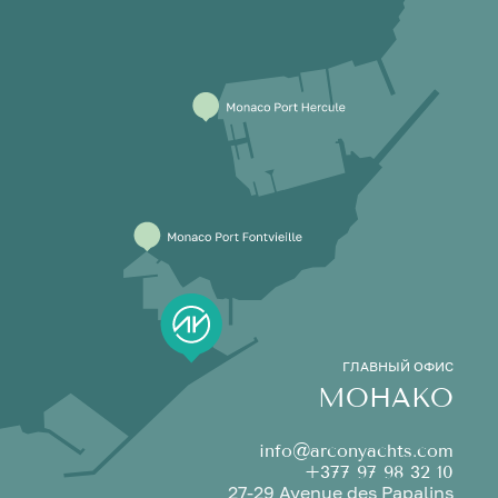
ГЛАВНЫЙ ОФИС
МОНАКО
info@arconyachts.com
+377 97 98 32 10
27-29 Avenue des Papalins