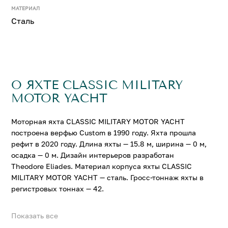
МАТЕРИАЛ
Сталь
О ЯХТЕ CLASSIC MILITARY
MOTOR YACHT
Моторная яхта CLASSIC MILITARY MOTOR YACHT
построена верфью Custom в 1990 году. Яхта прошла
рефит в 2020 году. Длина яхты — 15.8 м, ширина — 0 м,
осадка — 0 м. Дизайн интерьеров разработан
Theodore Eliades. Материал корпуса яхты CLASSIC
MILITARY MOTOR YACHT — сталь. Гросс-тоннаж яхты в
регистровых тоннах — 42.
Показать все
На яхте CLASSIC MILITARY MOTOR YACHT можно