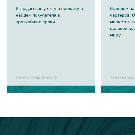
Выведем вашу яхту в продажу и
Выведем ва
найдем покупателя в
чартеров. 
кратчайшие сроки.
маркетинго
целевой ау
миру.
Узнать подробности
Узнать под