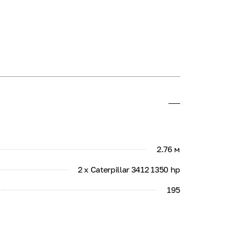
2.76 м
2 x Caterpillar 3412 1350 hp
195