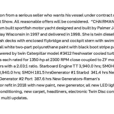
ion from a serious seller who wants his vessel under contract 
t Show. All reasonable offers will be considered. “CHAIRMAN
um built sportfish motor yacht designed and built by Palmer
ay Wisconsin in 1997 and delivered in 1998. She is twin diese
h decks with enclosed flybridge and cockpit stern with swim
 all white two-part polyurethane paint with black boot stripe p
owered by twin Caterpillar model #3412 freshwater cooled tu
es each rated for 1350-hp at 2300 RPM close coupled to ZF 
ars with a 2.03:1 ratio. Starboard Engine TT 3,940.0 hrs; S
40.0 hrs; SMOH 181.5 hrsGenerator #1 Starbd 341.4 hrs N
enerator #2 Port 387.6 hrs New Generators-Reman's
r refit in 2018 with new paint, new generator, all new LED lig
conditioning, new carpet, headliners, electronic Twin Disc con
 multi updates.