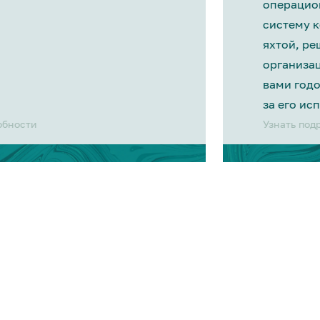
операцио
систему 
яхтой, р
организа
вами год
за его ис
обности
Узнать под