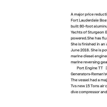
A major price reduct
Fort Lauderdale Boa
built 80-foot alumin
Yachts of Sturgeon B
powered.She has flus
She is finished in an
June 2018. She is p
marine diesel engin
marine reversing ge
Port Engine TT 3,9
Generators-Reman'sG
The vessel had a majo
Tvs new 15 Tons air 
dive compressor and