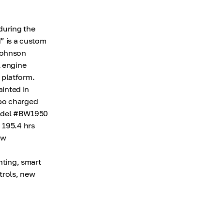
during the
” is a custom
 Johnson
l engine
 platform.
ainted in
rbo charged
model #BW1950
MOH 195.4 hrs
ew
hting, smart
trols, new