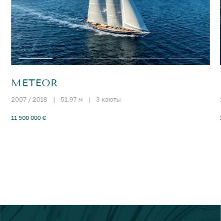
METEOR
2007 / 2018
|
51.97 м
|
3 каюты
11 500 000 €