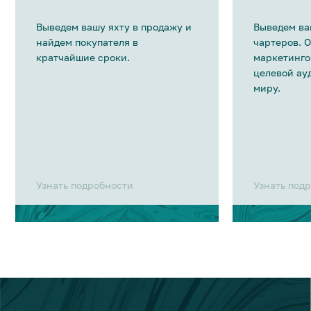
Выведем вашу яхту в продажу и
Выведем ва
найдем покупателя в
чартеров. 
кратчайшие сроки.
маркетинго
целевой ау
миру.
Узнать подробности
Узнать под