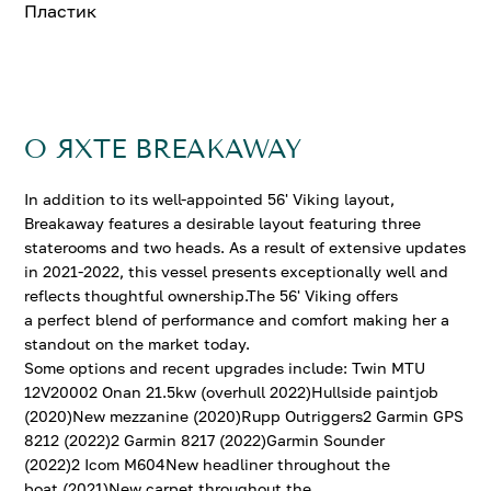
Пластик
О ЯХТЕ BREAKAWAY
In addition to its well-appointed 56' Viking layout,
Breakaway features a desirable layout featuring three
staterooms and two heads. As a result of extensive updates
in 2021-2022, this vessel presents exceptionally well and
reflects thoughtful ownership.The 56' Viking offers
a perfect blend of performance and comfort making her a
standout on the market today.
Some options and recent upgrades include: Twin MTU
12V20002 Onan 21.5kw (overhull 2022)Hullside paintjob
(2020)New mezzanine (2020)Rupp Outriggers2 Garmin GPS
8212 (2022)2 Garmin 8217 (2022)Garmin Sounder
(2022)2 Icom M604New headliner throughout the
boat (2021)New carpet throughout the