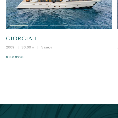
GIORGIA I
2009
|
36.60 м
|
5 кают
6 950 000 €