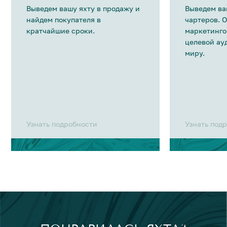
Выведем вашу яхту в продажу и
Выведем ва
найдем покупателя в
чартеров. 
кратчайшие сроки.
маркетинго
целевой ау
миру.
Узнать подробности
Узнать под