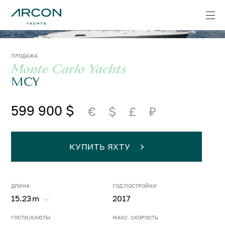
ПРОДАЖА
Monte Carlo Yachts
MCY
599 900 $
€
$
£
₽
КУПИТЬ ЯХТУ
ДЛИНА
ГОД ПОСТРОЙКИ
15.23
m
2017
ГОСТИ/КАЮТЫ
МАКС. СКОРОСТЬ