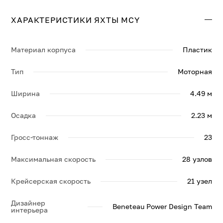
составляет 21 узл., максимальная — 28 узл.
ХАРАКТЕРИСТИКИ ЯХТЫ MCY
Свяжитесь с нами, и мы вышлем больше информации
по яхте BENETEAU, её спецификации и брошюру.
Материал корпуса
Пластик
Тип
Моторная
Ширина
4.49 м
Осадка
2.23 м
Гросс-тоннаж
23
Максимальная скорость
28 узлов
Крейсерская скорость
21 узел
Дизайнер
Beneteau Power Design Team
интерьера