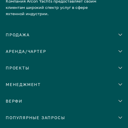
Компания Arcon Yachts предоставляет своим
клиентам широкий спектр услуг в сфере
яхтенной индустрии.
ПРОДАЖА
АРЕНДА/ЧАРТЕР
Количество кают
Корпус
ЕВРОПА
ПРОЕКТЫ
Адриатическое море
МЕНЕДЖМЕНТ
Греция
Италия
Помощь с продажей яхты
ВЕРФИ
Испания
Сдать яхту в аренду
Кипр
Abeking & Rasmussen
ПОПУЛЯРНЫЕ ЗАПРОСЫ
Доверительное управление
Монако
яхтой
Admiral
Средиземное море