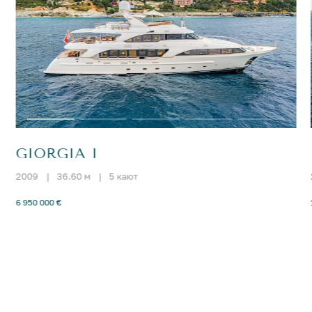
GIORGIA I
2009
|
36.60 м
|
5 кают
6 950 000 €