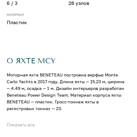
6 / 3
28 узлов
МАТЕРИАЛ
Пластик
О ЯХТЕ MCY
Моторная яхта BENETEAU построена верфью Monte
Carlo Yachts в 2017 году. Длина яхты — 15.23 м, ширина
— 4.49 м, осадка — 1 м. Дизайн интерьеров разработан
Beneteau Power Design Team. Материал корпуса яхты
BENETEAU — пластик. Гросс-тоннаж яхты в
регистровых тоннах — 23.
Показать все
На яхте BENETEAU можно разместить до 6 гостей в 3
комфортабельных каютах. Крейсерская скорость