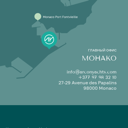
ГЛАВНЫЙ ОФИС
МОНАКО
info@arconyachts.com
+377 97 98 32 10
27-29 Avenue des Papalins
98000 Monaco