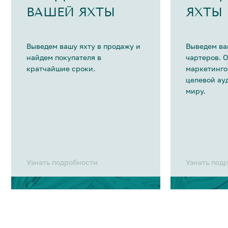
ВАШЕЙ ЯХТЫ
ЯХТЫ
Выведем вашу яхту в продажу и
Выведем ва
найдем покупателя в
чартеров. 
кратчайшие сроки.
маркетинго
целевой ау
миру.
Узнать подробности
Узнать под