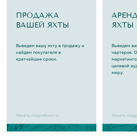
ПРОДАЖА
АРЕН
ВАШЕЙ ЯХТЫ
ЯХТЫ
Выведем вашу яхту в продажу и
Выведем ва
найдем покупателя в
чартеров. 
кратчайшие сроки.
маркетинго
целевой ау
миру.
Узнать подробности
Узнать под