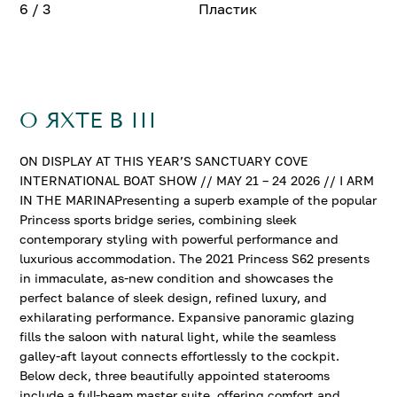
6 / 3
Пластик
О ЯХТЕ B III
ON DISPLAY AT THIS YEAR’S SANCTUARY COVE
INTERNATIONAL BOAT SHOW // MAY 21 – 24 2026 // I ARM
IN THE MARINAPresenting a superb example of the popular
Princess sports bridge series, combining sleek
contemporary styling with powerful performance and
luxurious accommodation. The 2021 Princess S62 presents
in immaculate, as-new condition and showcases the
perfect balance of sleek design, refined luxury, and
exhilarating performance. Expansive panoramic glazing
fills the saloon with natural light, while the seamless
galley-aft layout connects effortlessly to the cockpit.
Below deck, three beautifully appointed staterooms
include a full-beam master suite, offering comfort and