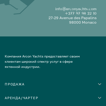
info@arconyachts.com
+377 97 98 32 10
27-29 Avenue des Papalins
98000 Monaco
Компания Arcon Yachts предоставляет своим
клиентам широкий спектр услуг в сфере
яхтенной индустрии.
ПРОДАЖА
АРЕНДА/ЧАРТЕР
Количество кают
Корпус