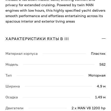
privacy for extended cruising. Powered by twin MAN
engines with low hours, this highly specified yacht delivers
smooth performance and effortless entertaining across its
spacious interior and exterior living areas
ХАРАКТЕРИСТИКИ ЯХТЫ B III
Материал корпуса
Пластик
Модель
S62
Тип
Моторная
Ширина
4.9 м
Осадка
1.49 м
Двигатели
2 x MAN V8 1200 hp