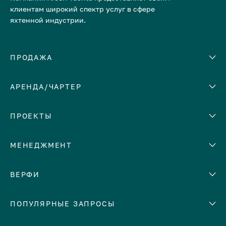
клиентам широкий спектр услуг в сфере
яхтенной индустрии.
ПРОДАЖА
АРЕНДА/ЧАРТЕР
Количество кают
Корпус
ЕВРОПА
ПРОЕКТЫ
Адриатическое море
МЕНЕДЖМЕНТ
Греция
Италия
Помощь с продажей яхты
ВЕРФИ
Испания
Сдать яхту в аренду
Кипр
Abeking & Rasmussen
ПОПУЛЯРНЫЕ ЗАПРОСЫ
Доверительное управление
Монако
яхтой
Admiral
Средиземное море
Ремонт и обслуживание яхт