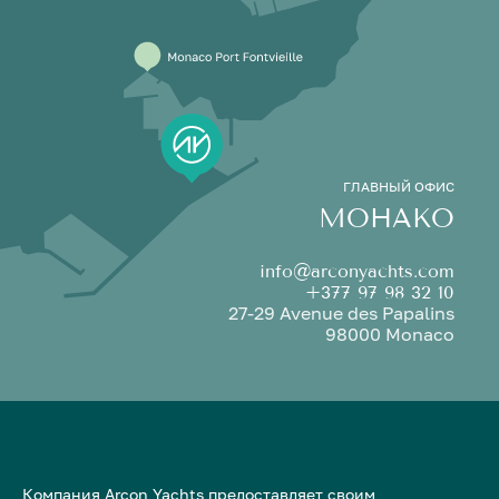
ГЛАВНЫЙ ОФИС
МОНАКО
info@arconyachts.com
+377 97 98 32 10
27-29 Avenue des Papalins
98000 Monaco
Компания Arcon Yachts предоставляет своим