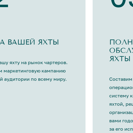
А ВАШЕЙ ЯХТЫ
ПОЛН
ОБСЛ
ЯХТЫ
шу яхту на рынок чартеров.
м маркетинговую кампанию
й аудитории по всему миру.
Составим
операцио
систему 
яхтой, р
организа
вами год
за его ис