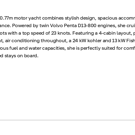
20.77m motor yacht combines stylish design, spacious accom
ance. Powered by twin Volvo Penta D13-800 engines, she cru
ots with a top speed of 23 knots. Featuring a 4-cabin layout,
, air conditioning throughout, a 24 kW kohler and 13 kW Fis
ous fuel and water capacities, she is perfectly suited for com
d stays on board.