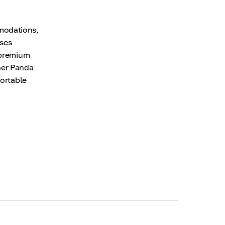
modations,
ises
 premium
her Panda
fortable