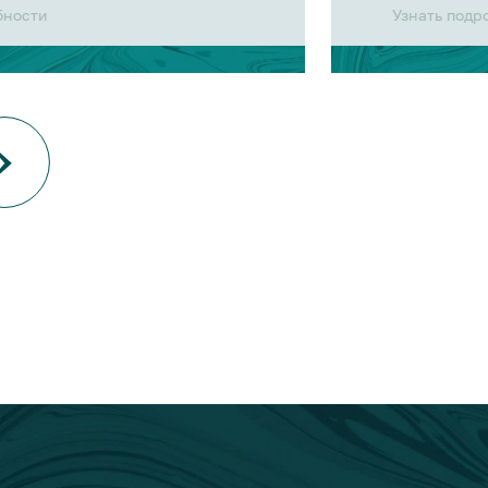
бности
Узнать подр