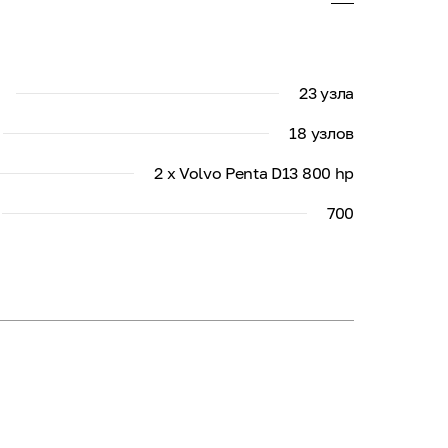
23 узла
18 узлов
2 x Volvo Penta D13 800 hp
700