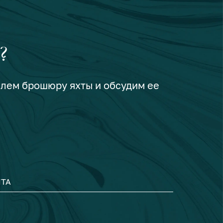
?
шлем брошюру яхты и обсудим ее
ТА