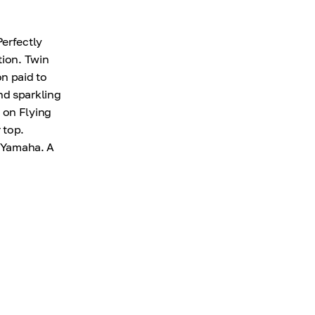
Perfectly
tion. Twin
n paid to
nd sparkling
 on Flying
 top.
p Yamaha. A