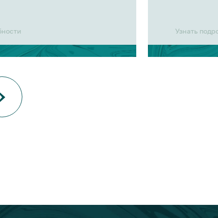
бности
Узнать подр