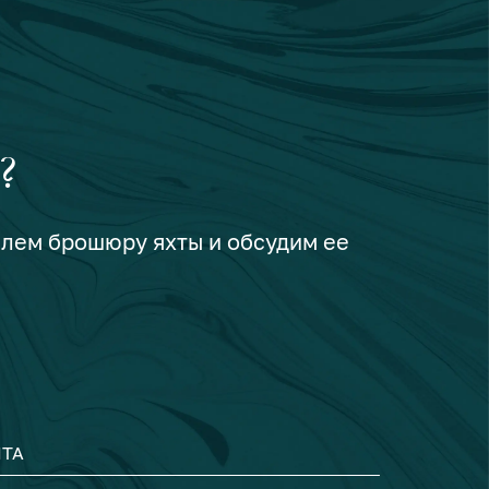
?
шлем брошюру яхты и обсудим ее
ТА