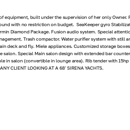
of equipment, built under the supervision of her only Owner. 
round with no restriction on budget. SeaKeeper gyro Stabiliza
rmin Diamond Package. Fusion audio system. Special attentio
agement. Trash compactor. Water purifier system with still a
ain deck and fly. Miele appliances. Customized storage boxes
de salon. Special Main salon design with extended bar counter
ble in salon (convertible in lounge area). Rib tender with 15h
ANY CLIENT LOOKING AT A 68' SIRENA YACHTS.