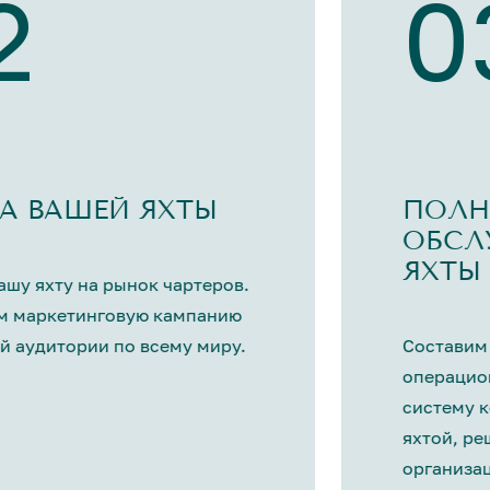
2
0
А ВАШЕЙ ЯХТЫ
ПОЛН
ОБСЛ
ЯХТЫ
шу яхту на рынок чартеров.
м маркетинговую кампанию
й аудитории по всему миру.
Составим
операцио
систему 
яхтой, р
организа