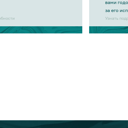
вами год
за его ис
обности
Узнать под