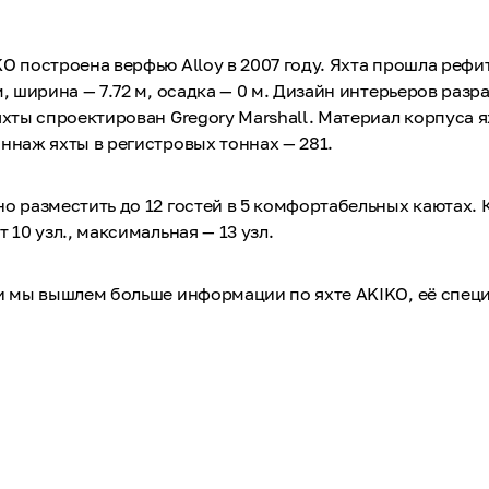
O построена верфью Alloy в 2007 году. Яхта прошла рефит 
м, ширина — 7.72 м, осадка — 0 м. Дизайн интерьеров разр
яхты спроектирован Gregory Marshall. Материал корпуса 
ннаж яхты в регистровых тоннах — 281.
о разместить до 12 гостей в 5 комфортабельных каютах.
 10 узл., максимальная — 13 узл.
 и мы вышлем больше информации по яхте AKIKO, её спец