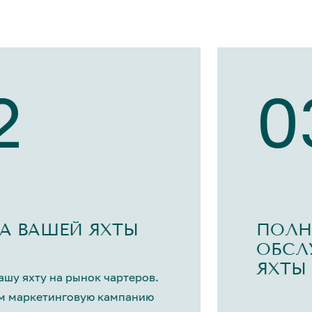
2
0
А ВАШЕЙ ЯХТЫ
ПОЛН
ОБСЛ
ЯХТЫ
шу яхту на рынок чартеров.
м маркетинговую кампанию