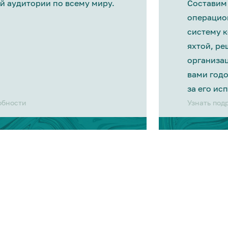
й аудитории по всему миру.
Составим
операцио
систему 
яхтой, р
организа
вами год
за его ис
обности
Узнать под