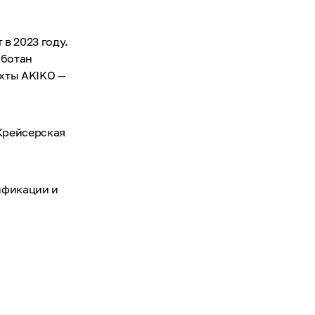
в 2023 году.
аботан
яхты AKIKO —
 Крейсерская
ификации и