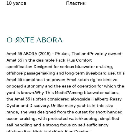
10 узлов
Пластик
О ЯХТЕ ABORA
Amel 55 ABORA (2015) – Phuket, ThailandPrivately owned
Amel 55 in the desirable Pack Plus Comfort
specification.Designed for serious bluewater cruising,
offshore passagemaking and long-term liveaboard use, this
Amel 55 combines the proven Amel ketch rig, extensive
onboard autonomy and the ease of operation for which the
yard is known.Why This Model?Among bluewater sailors,
the Amel 55 is often considered alongside Hallberg-Rassy,
Oyster and Discovery. Unlike many yachts in this size
range, she was designed from the outset for short-handed
ocean cruising, with protected watchkeeping, simplified
sail handling and a strong focus on self-sufficiency
offshore.Key HighlightsPack Plus Comfort