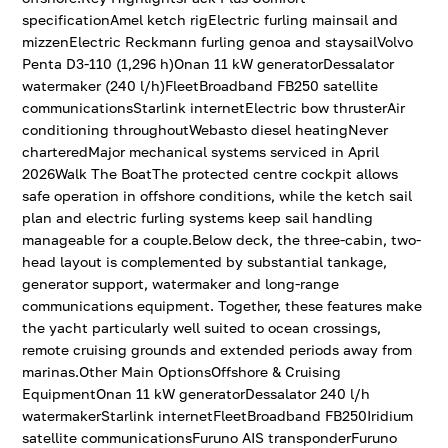
specificationAmel ketch rigElectric furling mainsail and
mizzenElectric Reckmann furling genoa and staysailVolvo
Penta D3-110 (1,296 h)Onan 11 kW generatorDessalator
watermaker (240 l/h)FleetBroadband FB250 satellite
communicationsStarlink internetElectric bow thrusterAir
conditioning throughoutWebasto diesel heatingNever
charteredMajor mechanical systems serviced in April
2026Walk The BoatThe protected centre cockpit allows
safe operation in offshore conditions, while the ketch sail
plan and electric furling systems keep sail handling
manageable for a couple.Below deck, the three-cabin, two-
head layout is complemented by substantial tankage,
generator support, watermaker and long-range
communications equipment. Together, these features make
the yacht particularly well suited to ocean crossings,
remote cruising grounds and extended periods away from
marinas.Other Main OptionsOffshore & Cruising
EquipmentOnan 11 kW generatorDessalator 240 l/h
watermakerStarlink internetFleetBroadband FB250Iridium
satellite communicationsFuruno AIS transponderFuruno