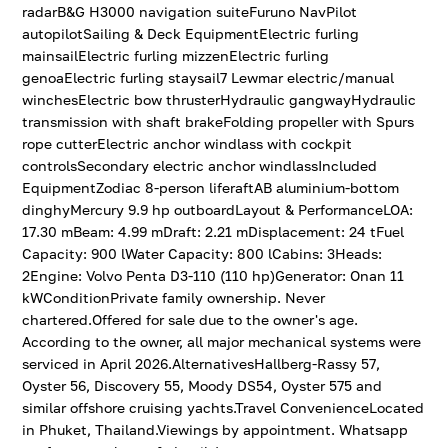
radarB&G H3000 navigation suiteFuruno NavPilot
autopilotSailing & Deck EquipmentElectric furling
mainsailElectric furling mizzenElectric furling
genoaElectric furling staysail7 Lewmar electric/manual
winchesElectric bow thrusterHydraulic gangwayHydraulic
transmission with shaft brakeFolding propeller with Spurs
rope cutterElectric anchor windlass with cockpit
controlsSecondary electric anchor windlassIncluded
EquipmentZodiac 8-person liferaftAB aluminium-bottom
dinghyMercury 9.9 hp outboardLayout & PerformanceLOA:
17.30 mBeam: 4.99 mDraft: 2.21 mDisplacement: 24 tFuel
Capacity: 900 lWater Capacity: 800 lCabins: 3Heads:
2Engine: Volvo Penta D3-110 (110 hp)Generator: Onan 11
kWConditionPrivate family ownership. Never
chartered.Offered for sale due to the owner's age.
According to the owner, all major mechanical systems were
serviced in April 2026.AlternativesHallberg-Rassy 57,
Oyster 56, Discovery 55, Moody DS54, Oyster 575 and
similar offshore cruising yachts.Travel ConvenienceLocated
in Phuket, Thailand.Viewings by appointment. Whatsapp