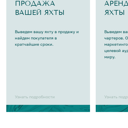
ПРОДАЖА
АРЕН
ВАШЕЙ ЯХТЫ
ЯХТЫ
Выведем вашу яхту в продажу и
Выведем ва
найдем покупателя в
чартеров. 
кратчайшие сроки.
маркетинго
целевой ау
миру.
Узнать подробности
Узнать под