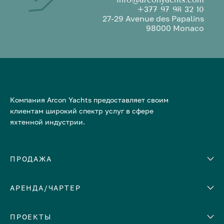
+377 97 98 32 10
27-29 Avenue des Papalins
98000 Monaco
Компания Arcon Yachts предоставляет своим
клиентам широкий спектр услуг в сфере
яхтенной индустрии.
ПРОДАЖА
АРЕНДА/ЧАРТЕР
Количество кают
Корпус
ЕВРОПА
ПРОЕКТЫ