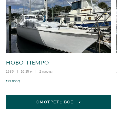
HOBO TIEMPO
1986
|
16.15 м
|
2 каюты
199 000 $
СМОТРЕТЬ ВСЕ