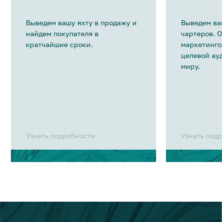
Выведем вашу яхту в продажу и
Выведем ва
найдем покупателя в
чартеров. 
кратчайшие сроки.
маркетинго
целевой ау
миру.
Узнать подробности
Узнать под