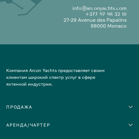
info@arconyachts.com
+377 97 98 32 10
27-29 Avenue des Papalins
98000 Monaco
Компания Arcon Yachts предоставляет своим
клиентам широкий спектр услуг в сфере
яхтенной индустрии.
ПРОДАЖА
АРЕНДА/ЧАРТЕР
Количество кают
Корпус