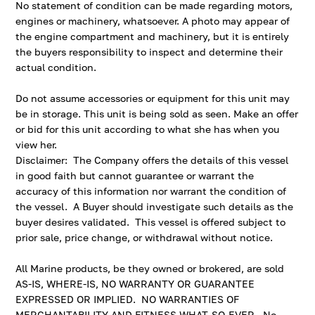
No statement of condition can be made regarding motors,
engines or machinery, whatsoever. A photo may appear of
the engine compartment and machinery, but it is entirely
the buyers responsibility to inspect and determine their
actual condition.
Do not assume accessories or equipment for this unit may
be in storage. This unit is being sold as seen. Make an offer
or bid for this unit according to what she has when you
view her.
Disclaimer: The Company offers the details of this vessel
in good faith but cannot guarantee or warrant the
accuracy of this information nor warrant the condition of
the vessel. A Buyer should investigate such details as the
buyer desires validated. This vessel is offered subject to
prior sale, price change, or withdrawal without notice.
All Marine products, be they owned or brokered, are sold
AS-IS, WHERE-IS, NO WARRANTY OR GUARANTEE
EXPRESSED OR IMPLIED. NO WARRANTIES OF
MERCHANTABILITY AND FITNESS WHAT-SO-EVER. No