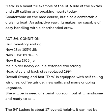
"Tara" is a beautiful example of the CCA rule of the sixties
and still sailing and breaking hearts today.
Comfortable on the race course, but also a comfortable
cruising boat, An adaptive yawl rig makes her capable of
easy handling with a shorthanded crew.
ACTUAL CONDITION
Sail inventory and rig
New 13oz 105% Jib
New 10oz 150% Jib
New 8 oz 1705 jib
Main older heavy double stitched still strong
Head stay and back stay replaced 1994
Overall Strong and fast "Tara" is equipped with self-tailing
winches, coffee grinder, new sails, and many ongoing
upgrades.
She will be in need of a paint job soon, but still handsome
and ready to sail.
The 54' Luders is about 17' overall height. It can not be