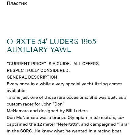
Пластик
О ЯХТЕ 54' LUDERS 1965
AUXILIARY YAWL
“CURRENT PRICE” IS A GUIDE. ALL OFFERS
RESPECTFULLY CONSIDERED.
GENERAL DESCRIPTION
Every once in a while a very special yacht listing comes
available.
Tara is just one of those rare occasions. She was built as a
custom racer for John "Don"
McNamara and designed by Bill Luders.
Don McNamara was a bronze Olympian in 5.5 meters, co-
captained the 12 meter "Nefertitti", and campaigned "Tara"
in the SORC. He knew what he wanted in a racing boat.