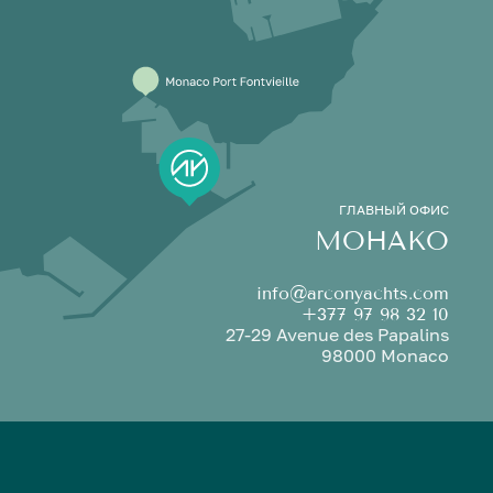
ГЛАВНЫЙ ОФИС
МОНАКО
info@arconyachts.com
+377 97 98 32 10
27-29 Avenue des Papalins
98000 Monaco