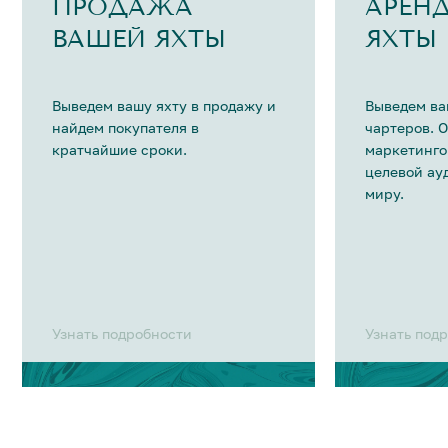
ПРОДАЖА
АРЕН
ВАШЕЙ ЯХТЫ
ЯХТЫ
Выведем вашу яхту в продажу и
Выведем ва
найдем покупателя в
чартеров. 
кратчайшие сроки.
маркетинго
целевой ау
миру.
Узнать подробности
Узнать под