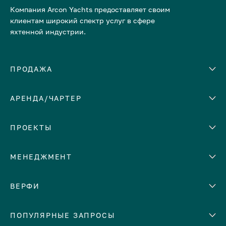
Компания Arcon Yachts предоставляет своим
клиентам широкий спектр услуг в сфере
яхтенной индустрии.
ПРОДАЖА
АРЕНДА/ЧАРТЕР
Количество кают
Корпус
ЕВРОПА
ПРОЕКТЫ
Адриатическое море
МЕНЕДЖМЕНТ
Греция
Италия
Помощь с продажей яхты
ВЕРФИ
Испания
Сдать яхту в аренду
Кипр
Abeking & Rasmussen
ПОПУЛЯРНЫЕ ЗАПРОСЫ
Доверительное управление
Монако
яхтой