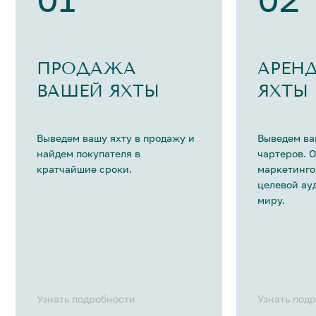
ПРОДАЖА
АРЕН
ВАШЕЙ ЯХТЫ
ЯХТЫ
Выведем вашу яхту в продажу и
Выведем ва
найдем покупателя в
чартеров. 
кратчайшие сроки.
маркетинго
целевой ау
миру.
Узнать подробности
Узнать под