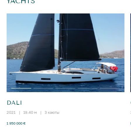
YACHTS
DALI
2021
|
19.40 м
|
3 каюты
1 950 000 €