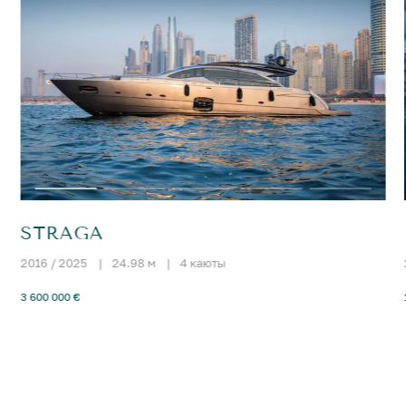
STRAGA
2016 / 2025
|
24.98 м
|
4 каюты
3 600 000 €