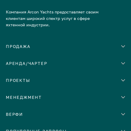
Компания Arcon Yachts предоставляет своим
клиентам широкий спектр услуг в сфере
яхтенной индустрии.
ПРОДАЖА
АРЕНДА/ЧАРТЕР
Количество кают
Корпус
ЕВРОПА
ПРОЕКТЫ
Адриатическое море
МЕНЕДЖМЕНТ
Греция
Италия
Помощь с продажей яхты
ВЕРФИ
Испания
Сдать яхту в аренду
Кипр
Abeking & Rasmussen