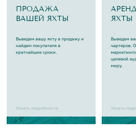
ПРОДАЖА
АРЕН
ВАШЕЙ ЯХТЫ
ЯХТЫ
Выведем вашу яхту в продажу и
Выведем ва
найдем покупателя в
чартеров. 
кратчайшие сроки.
маркетинго
целевой ау
миру.
Узнать подробности
Узнать под