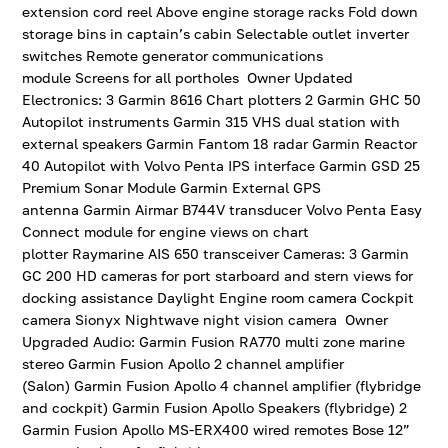
extension cord reel Above engine storage racks Fold down
storage bins in captain’s cabin Selectable outlet inverter
switches Remote generator communications
module Screens for all portholes Owner Updated
Electronics: 3 Garmin 8616 Chart plotters 2 Garmin GHC 50
Autopilot instruments Garmin 315 VHS dual station with
external speakers Garmin Fantom 18 radar Garmin Reactor
40 Autopilot with Volvo Penta IPS interface Garmin GSD 25
Premium Sonar Module Garmin External GPS
antenna Garmin Airmar B744V transducer Volvo Penta Easy
Connect module for engine views on chart
plotter Raymarine AIS 650 transceiver Cameras: 3 Garmin
GC 200 HD cameras for port starboard and stern views for
docking assistance Daylight Engine room camera Cockpit
camera Sionyx Nightwave night vision camera Owner
Upgraded Audio: Garmin Fusion RA770 multi zone marine
stereo Garmin Fusion Apollo 2 channel amplifier
(Salon) Garmin Fusion Apollo 4 channel amplifier (flybridge
and cockpit) Garmin Fusion Apollo Speakers (flybridge) 2
Garmin Fusion Apollo MS-ERX400 wired remotes Bose 12”