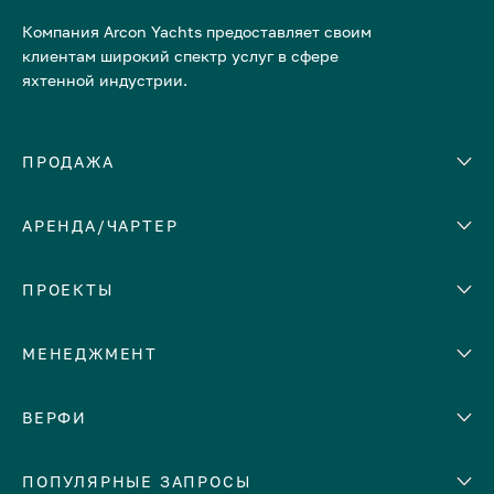
Компания Arcon Yachts предоставляет своим
клиентам широкий спектр услуг в сфере
яхтенной индустрии.
ПРОДАЖА
АРЕНДА/ЧАРТЕР
Количество кают
Корпус
ЕВРОПА
ПРОЕКТЫ
Адриатическое море
МЕНЕДЖМЕНТ
Греция
Италия
Помощь с продажей яхты
ВЕРФИ
Испания
Сдать яхту в аренду
Кипр
Abeking & Rasmussen
ПОПУЛЯРНЫЕ ЗАПРОСЫ
Доверительное управление
Монако