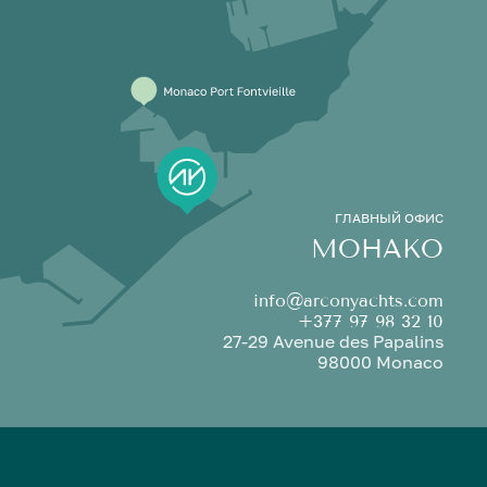
ГЛАВНЫЙ ОФИС
МОНАКО
info@arconyachts.com
+377 97 98 32 10
27-29 Avenue des Papalins
98000 Monaco