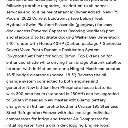
following notable upgrades, in addition to all normal
services and routine maintenance: Owner Added: New IPS
Pods in 2022 Current Electronics (see below) Teak
Hydraulic Swim Platform Passerelle (gangway) for easy
dock access Powered Capstans (mooring windlass) port
and starboard to facilitate docking Walker Bay Generation
340 Tender with Honda 40HP (Carbon package + Sunbrella
Cover) Volvo Penta Dynamic Positioning System
(Skyhook/Set Point for Volvo) Bimini Top Extension for
enhanced shade while driving from bridge Starlink satellite
internet with In-Motion antenna Hinged Masthead creates
16.5’ bridge clearance (normal 18.5’) Reverso the oil
change system connected to both engines and
generator New Lithium Iron Phosphate house batteries
with 300-amp hours (standard is 280AH) can be upgraded
to 600Ah if needed New Master Volt 60amp battery
charger with lithium profile Isotherm Cruiser 195 Stainless
Steel Refrigerator/Freezer with dual voltage individual
compressors for fridge and freezer Air Compressor for
inflating water toys & drain de-clogging Engine room