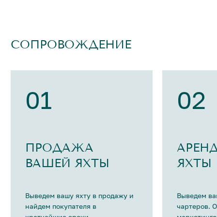
СОПРОВОЖДЕНИЕ
01
02
ПРОДАЖА
АРЕН
ВАШЕЙ ЯХТЫ
ЯХТЫ
Выведем вашу яхту в продажу и
Выведем ва
найдем покупателя в
чартеров. 
кратчайшие сроки.
маркетинго