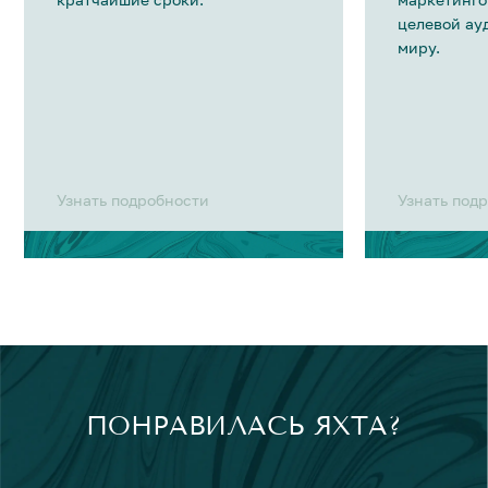
целевой ау
миру.
Узнать подробности
Узнать под
ПОНРАВИЛАСЬ ЯХТА?