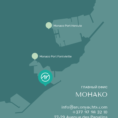
ГЛАВНЫЙ ОФИС
МОНАКО
info@arconyachts.com
+377 97 98 32 10
27-29 Avenue des Papalins