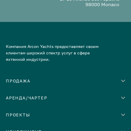
98000 Monaco
Компания Arcon Yachts предоставляет своим
клиентам широкий спектр услуг в сфере
яхтенной индустрии.
ПРОДАЖА
АРЕНДА/ЧАРТЕР
Количество кают
Корпус
ЕВРОПА
ПРОЕКТЫ
Адриатическое море