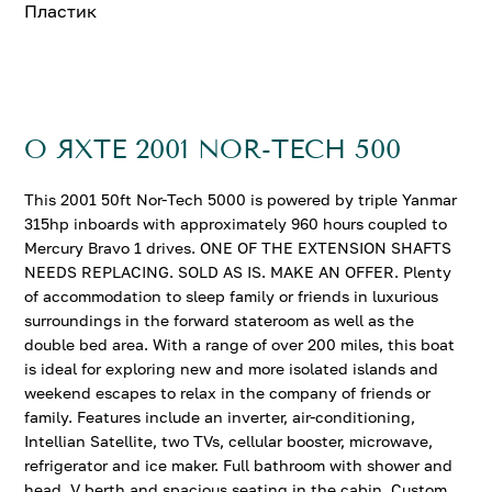
Пластик
О ЯХТЕ 2001 NOR-TECH 500
This 2001 50ft Nor-Tech 5000 is powered by triple Yanmar
315hp inboards with approximately 960 hours coupled to
Mercury Bravo 1 drives. ONE OF THE EXTENSION SHAFTS
NEEDS REPLACING. SOLD AS IS. MAKE AN OFFER. Plenty
of accommodation to sleep family or friends in luxurious
surroundings in the forward stateroom as well as the
double bed area. With a range of over 200 miles, this boat
is ideal for exploring new and more isolated islands and
weekend escapes to relax in the company of friends or
family. Features include an inverter, air-conditioning,
Intellian Satellite, two TVs, cellular booster, microwave,
refrigerator and ice maker. Full bathroom with shower and
head, V berth and spacious seating in the cabin. Custom