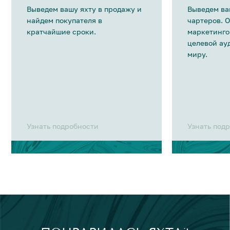
Выведем вашу яхту в продажу и
Выведем ва
найдем покупателя в
чартеров. 
кратчайшие сроки.
маркетинго
целевой ау
миру.
Узнать подробности
Узнать под