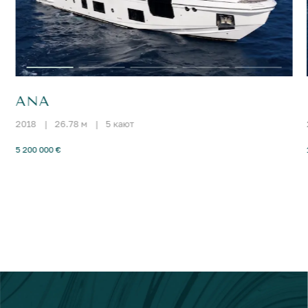
ANA
2018
|
26.78 м
|
5 кают
5 200 000 €