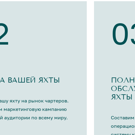
2
0
А ВАШЕЙ ЯХТЫ
ПОЛН
ОБСЛ
ЯХТЫ
шу яхту на рынок чартеров.
м маркетинговую кампанию
й аудитории по всему миру.
Составим
операцио
систему 