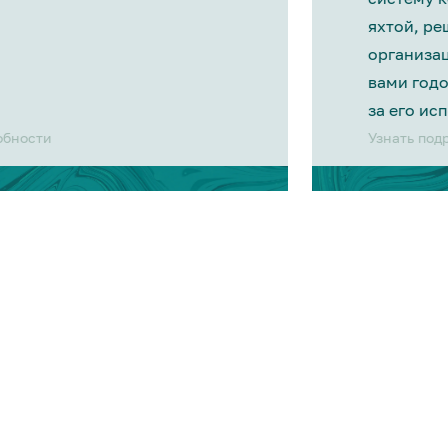
яхтой, р
организа
вами год
за его ис
обности
Узнать под