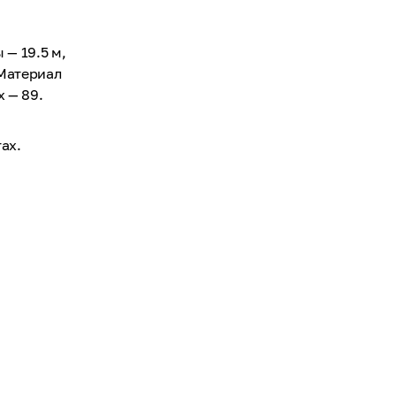
 — 19.5 м,
 Материал
 — 89.
ах.