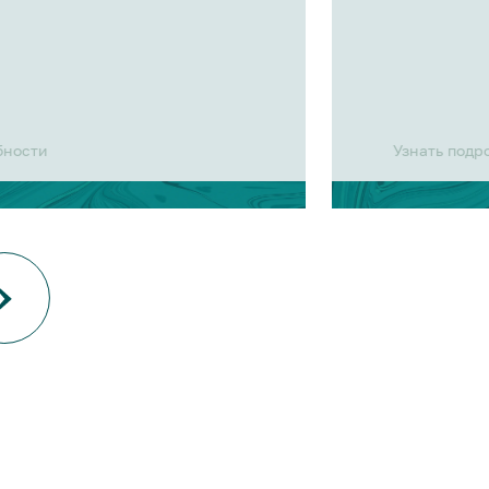
бности
Узнать подр