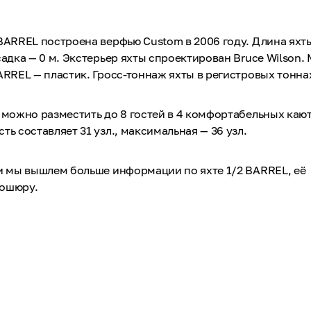
BARREL построена верфью Custom в 2006 году. Длина яхты
садка — 0 м. Экстерьер яхты спроектирован Bruce Wilson.
ARREL — пластик. Гросс-тоннаж яхты в регистровых тоннах
 можно разместить до 8 гостей в 4 комфортабельных кают
ть составляет 31 узл., максимальная — 36 узл.
 и мы вышлем больше информации по яхте 1/2 BARREL, её
рошюру.