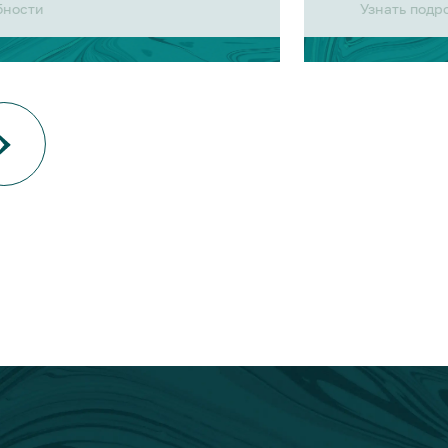
бности
Узнать подр