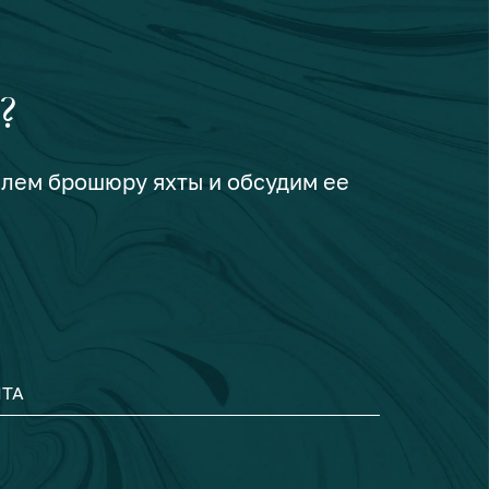
?
шлем брошюру яхты и обсудим ее
ТА