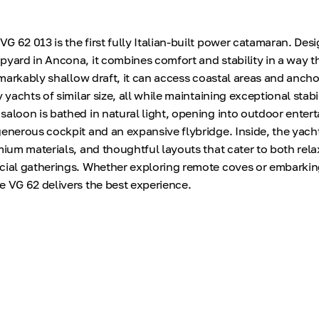
G 62 013 is the first fully Italian-built power catamaran. Des
pyard in Ancona, it combines comfort and stability in a way t
remarkably shallow draft, it can access coastal areas and anch
y yachts of similar size, all while maintaining exceptional stabi
saloon is bathed in natural light, opening into outdoor entert
generous cockpit and an expansive flybridge. Inside, the yacht
mium materials, and thoughtful layouts that cater to both rela
cial gatherings. Whether exploring remote coves or embarkin
e VG 62 delivers the best experience.