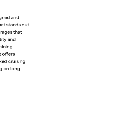
igned and
hat stands out
orages that
lity and
aining
 offers
xed cruising
g on long-