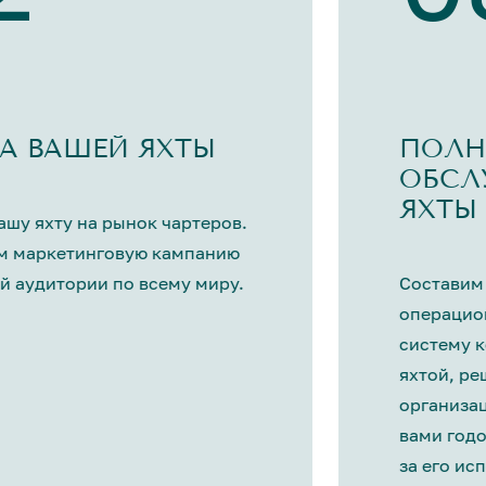
А ВАШЕЙ ЯХТЫ
ПОЛН
ОБСЛ
ЯХТЫ
шу яхту на рынок чартеров.
м маркетинговую кампанию
й аудитории по всему миру.
Составим
операцио
систему 
яхтой, р
организа
вами год
за его ис