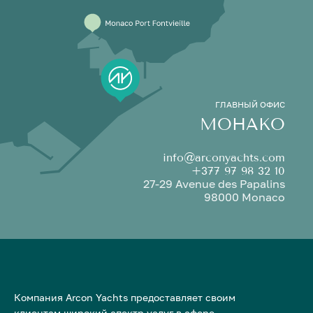
ГЛАВНЫЙ ОФИС
МОНАКО
info@arconyachts.com
+377 97 98 32 10
27-29 Avenue des Papalins
98000 Monaco
Компания Arcon Yachts предоставляет своим
клиентам широкий спектр услуг в сфере