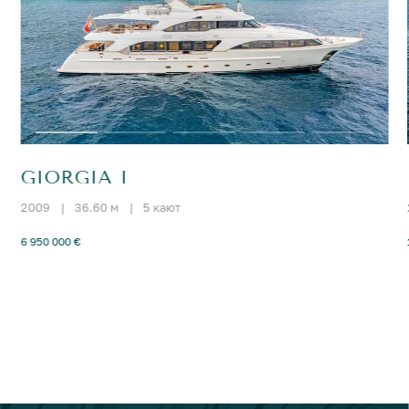
GIORGIA I
2009
|
36.60 м
|
5 кают
6 950 000 €