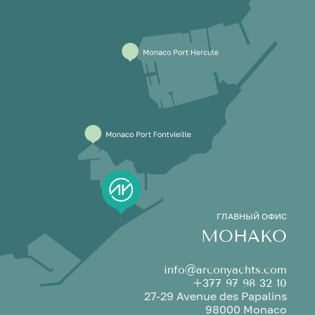
ГЛАВНЫЙ ОФИС
МОНАКО
info@arconyachts.com
+377 97 98 32 10
27-29 Avenue des Papalins
98000 Monaco