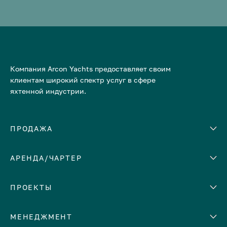
Компания Arcon Yachts предоставляет своим
клиентам широкий спектр услуг в сфере
яхтенной индустрии.
ПРОДАЖА
АРЕНДА/ЧАРТЕР
Количество кают
Корпус
ЕВРОПА
ПРОЕКТЫ
Адриатическое море
МЕНЕДЖМЕНТ
Греция