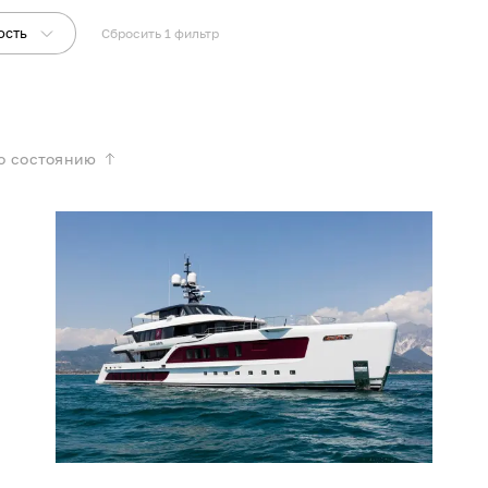
ость
Сбросить
1
фильтр
о состоянию