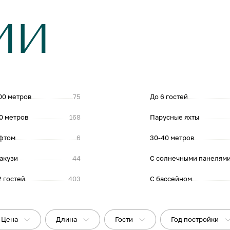
ИИ
00 метров
75
До 6 гостей
0 метров
168
Парусные яхты
фтом
6
30-40 метров
акузи
44
С солнечными панелям
2 гостей
403
С бассейном
Цена
Длина
Гости
Год постройки