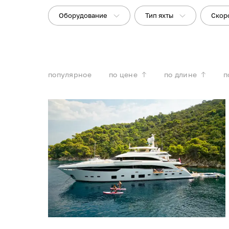
Оборудование
Тип яхты
Скор
популярное
по цене
по длине
п