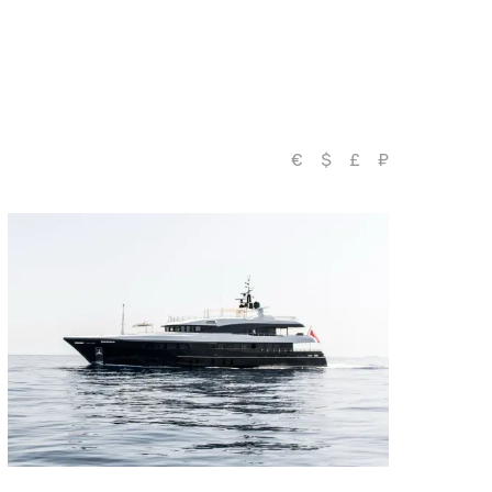
€
$
£
₽