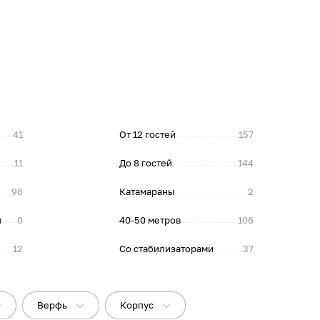
41
От 12 гостей
157
11
До 8 гостей
144
98
Катамараны
2
и
0
40-50 метров
106
12
Со стабилизаторами
37
Верфь
Корпус