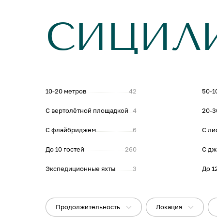
СИЦИЛ
10-20 метров
42
50-1
С вертолётной площадкой
4
20-3
С флайбриджем
6
С ли
До 10 гостей
260
С дж
Экспедиционные яхты
3
До 1
Продолжительность
Локация